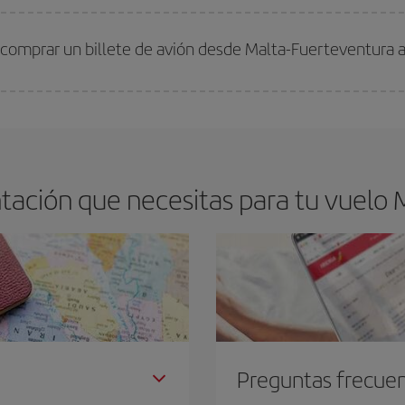
arte el mejor precio según tus necesidades de viaje. La tarifa básica, te asegu
 comprar un billete de avión desde Malta-Fuerteventura 
os baratos. Las claves para encontrar los mejores precios son
anticiparte y 
drán. Además, si buscas los vuelos con las fechas y los horarios del viaje un
ación que necesitas para tu vuelo 
Preguntas frecue