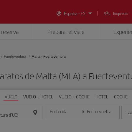
España - ES
Empresas
 reserva
Preparar el viaje
Experien
Fuerteventura
Malta - Fuerteventura
aratos de Malta (MLA) a Fuertevent
VUELO
VUELO + HOTEL
VUELO + COCHE
HOTEL
COCHE
Fecha ida
Fecha vuelta
1
A
Introduce la fecha en formato día/mes/año
Introduce la fecha en format