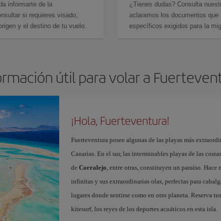
da informarte de la
¿Tienes dudas? Consulta nues
sultar si requieres visado,
aclaramos los documentos que ne
rigen y el destino de tu vuelo.
específicos exigidos para la mi
ormación útil para volar a Fuerteven
¡Hola, Fuerteventura!
Fuerteventura posee algunas de las playas más extraordin
Canarias. En el sur, las interminables playas de las cost
de
Corralejo
, entre otras, constituyen un paraíso. Hace
infinitas y sus extraordinarias olas, perfectas para cabal
lugares donde sentirse como en otro planeta. Reserva tu
kitesurf, los reyes de los deportes acuáticos en esta isla.