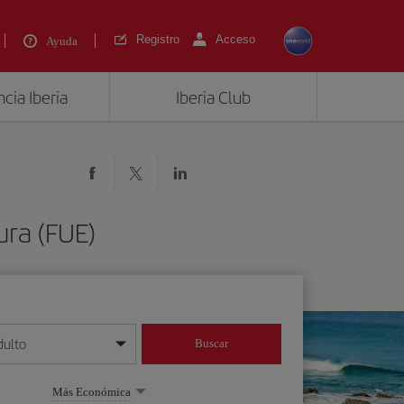
Registro
Acceso
Ayuda
cia Iberia
Iberia Club
ura (FUE)
dulto
Buscar
o día/mes/año
Más Económica