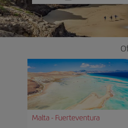
una
opción
Of
Malta
-
Fuerteventura