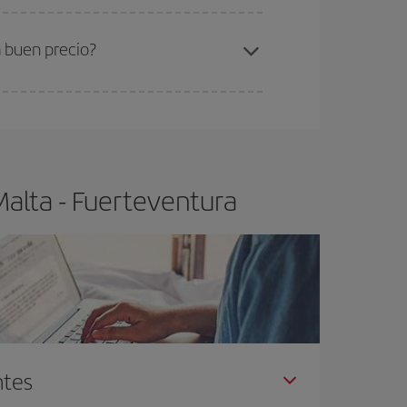
ra el vuelo más barato.
a buen precio?
ser flexible.
Lo normal es que
cuanto antes
 poco abiertos, podrás
elegir el precio más
Malta - Fuerteventura
ntes