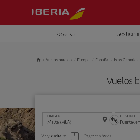
Saltar al contenido principal
Reservar
Gestionar
Vuelos baratos
Europa
España
Islas Canarias
Vuelos b
ORIGEN
DESTINO
Seleccione
Pagar con Avios
Ida y vuelta