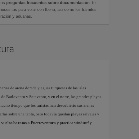
tras
preguntas frecuentes sobre documentación
: te
cesitas para volar con Iberia, así como los trámites
gración y aduanas.
tura
arias de arena dorada y aguas turquesas de las islas
as de Barlovento y Sotavento, y en el norte, las grandes playas
 mucho tiempo que los turistas han descubierto sus arenas
garlas sobre una tabla, pero todavía quedan playas salvajes y
s
vuelos baratos a Fuerteventura
y practica windsurf y