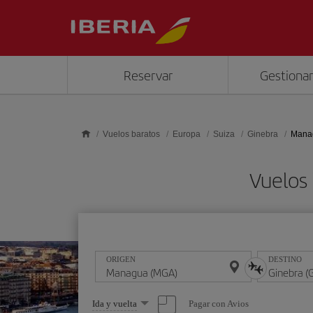
Saltar al contenido principal
Reservar
Gestionar
Vuelos baratos
Europa
Suiza
Ginebra
Manag
Vuelos
ORIGEN
DESTINO
Seleccione
Pagar con Avios
Ida y vuelta