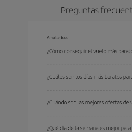
Preguntas frecuent
Ampliar todo
¿Cómo conseguir el vuelo más bara
Podrás ahorrar en tu billete de avión de Managua-
fechas y horarios de ida y vuelta.
¿Cuáles son los días más baratos pa
Para saber qué días te saldrá más económico vol
quieres ir y en qué fechas habías pensado viajar
¿Cuándo son las mejores ofertas de
para que puedas encontrar la mejor oferta. Ademá
más en el precio de tu billete.
Puedes conseguir los vuelos más baratos viajan
periodos de vacaciones escolares son temporada
¿Qué día de la semana es mejor para
precios encontrarás.