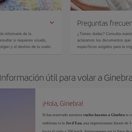
Preguntas frecue
da informarte de la
¿Tienes dudas? Consulta nues
sultar si requieres visado,
aclaramos los documentos que ne
rigen y el destino de tu vuelo.
específicos exigidos para la mi
Información útil para volar a Ginebr
¡Hola, Ginebra!
Si has reservado nuestros
vuelos baratos a Ginebra
te c
emblema es la
Jet d´Eau
, una impresionante fuente de 1
hacia el cielo a 200 km/h. Antiguamente era la llave de p