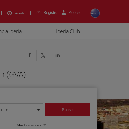
Registro
Acceso
Ayuda
cia Iberia
Iberia Club
a (GVA)
dulto
Buscar
o día/mes/año
Más Económica