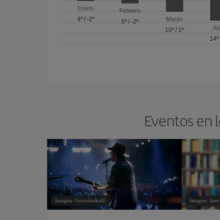
Enero
Febrero
4º
/
-2º
Marzo
5º
/
-2º
Ab
10º
/
1º
14º
Eventos en l
Imagen: Gorodenkoff
Imagen: Jure