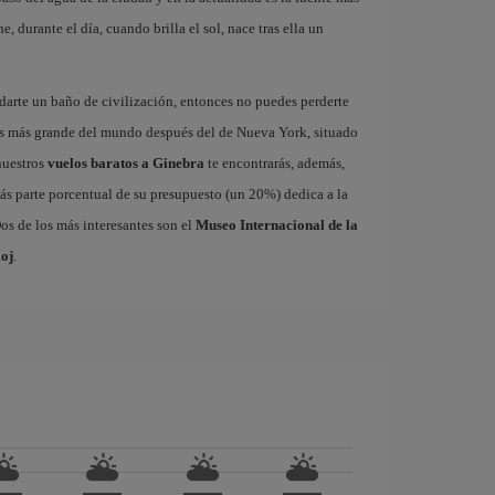
 durante el día, cuando brilla el sol, nace tras ella un
 darte un baño de civilización, entonces no puedes perderte
as más grande del mundo después del de Nueva York, situado
nuestros
vuelos baratos a Ginebra
te encontrarás, además,
ás parte porcentual de su presupuesto (un 20%) dedica a la
os de los más interesantes son el
Museo Internacional de la
oj
.