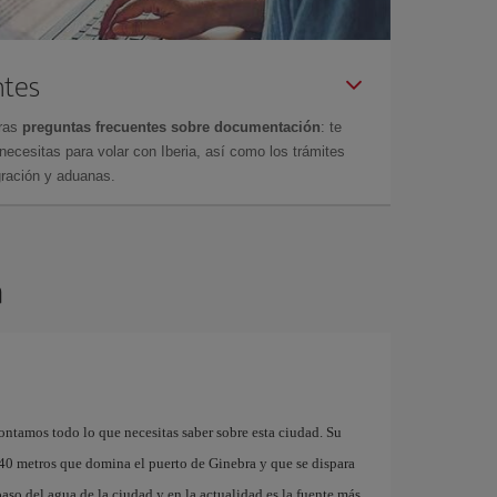
ntes
tras
preguntas frecuentes sobre documentación
: te
cesitas para volar con Iberia, así como los trámites
gración y aduanas.
a
ontamos todo lo que necesitas saber sobre esta ciudad. Su
40 metros que domina el puerto de Ginebra y que se dispara
aso del agua de la ciudad y en la actualidad es la fuente más