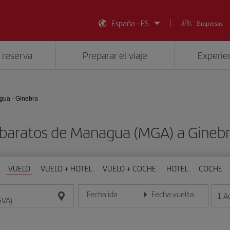
España - ES
Empresas
 reserva
Preparar el viaje
Experien
ua - Ginebra
 baratos de Managua (MGA) a Ginebr
VUELO
VUELO + HOTEL
VUELO + COCHE
HOTEL
COCHE
Fecha ida
Fecha vuelta
1
A
Introduce la fecha en formato día/mes/año
Introduce la fecha en format