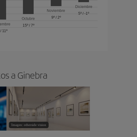
Diciembre
Noviembre
5º
/
-1º
9º
/
2º
Octubre
iembre
15º
/
7º
/
11º
tos a Ginebra
Imagen: otherside vision