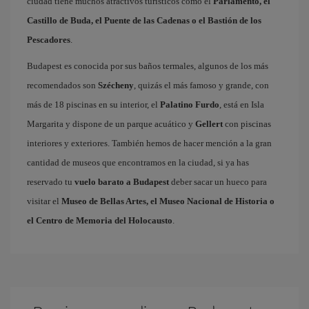
ciudad tiene muchos atractivos turísticos como el
Parlamento, el
Castillo de Buda, el Puente de las Cadenas o el Bastión de los
Pescadores
.
Budapest es conocida por sus baños termales, algunos de los más
recomendados son
Szécheny
, quizás el más famoso y grande, con
más de 18 piscinas en su interior, el
Palatino Furdo
, está en Isla
Margarita y dispone de un parque acuático y
Gellert
con piscinas
interiores y exteriores. También hemos de hacer mención a la gran
cantidad de museos que encontramos en la ciudad, si ya has
reservado tu
vuelo barato a Budapest
deber sacar un hueco para
visitar el
Museo de Bellas Artes, el Museo Nacional de Historia o
el Centro de Memoria del Holocausto
.