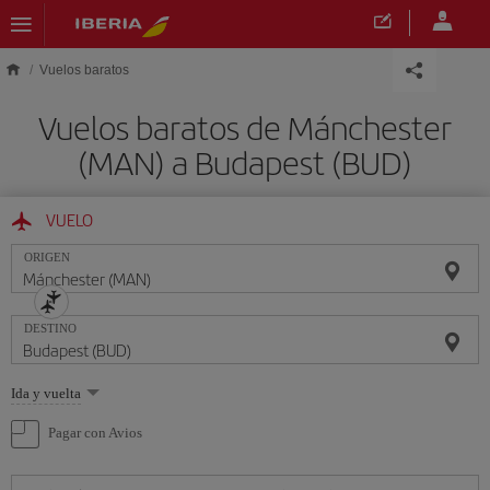
Saltar al contenido principal
Vuelos baratos
Vuelos baratos de Mánchester
(MAN) a Budapest (BUD)
VUELO
ORIGEN
DESTINO
Seleccione
Ida y vuelta
una
opción
Pagar con Avios