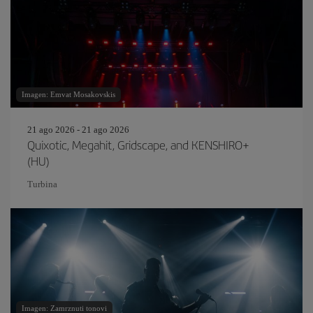
Imagen: Emvat Mosakovskis
21 ago 2026 - 21 ago 2026
Quixotic, Megahit, Gridscape, and KENSHIRO+
(HU)
Turbina
Imagen: Zamrznuti tonovi