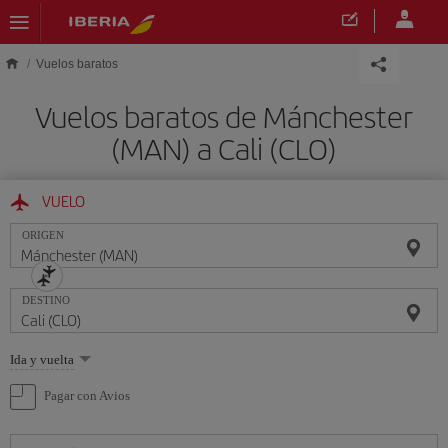
Saltar al contenido principal
Vuelos baratos
Vuelos baratos de Mánchester
(MAN) a Cali (CLO)
VUELO
ORIGEN
DESTINO
Seleccione
Ida y vuelta
una
opción
Pagar con Avios