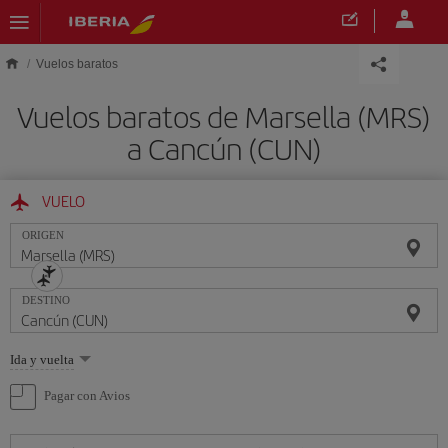
Saltar al contenido principal
Vuelos baratos
Vuelos baratos de Marsella (MRS)
a Cancún (CUN)
VUELO
ORIGEN
DESTINO
Seleccione
Ida y vuelta
una
opción
Pagar con Avios