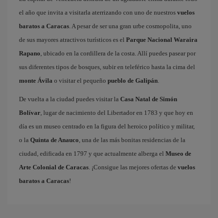
el año que invita a visitarla aterrizando con uno de nuestros
vuelos
baratos a Caracas
. A pesar de ser una gran urbe cosmopolita, uno
de sus mayores atractivos turísticos es el
Parque Nacional Waraira
Rapano
, ubicado en la cordillera de la costa. Allí puedes pasear por
sus diferentes tipos de bosques, subir en teleférico hasta la cima del
monte Ávila
o visitar el pequeño
pueblo de Galipán
.
De vuelta a la ciudad puedes visitar la
Casa Natal de Simón
Bolívar
, lugar de nacimiento del Libertador en 1783 y que hoy en
día es un museo centrado en la figura del heroico político y militar,
o la
Quinta de Anauco
, una de las más bonitas residencias de la
ciudad, edificada en 1797 y que actualmente alberga el
Museo de
Arte Colonial de Caracas
. ¡Consigue las mejores ofertas de
vuelos
baratos a Caracas
!