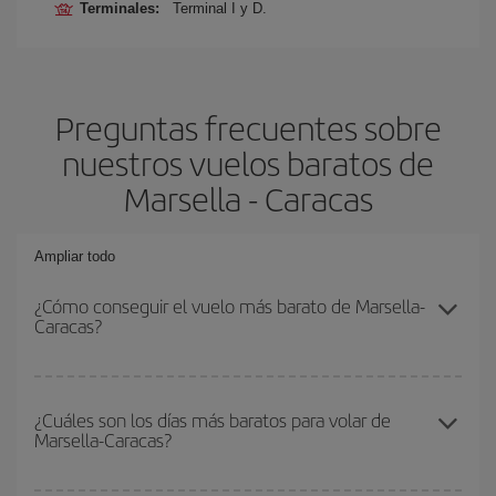
Terminales:
Terminal I y D.
Preguntas frecuentes sobre
nuestros vuelos baratos de
Marsella - Caracas
Ampliar todo
¿Cómo conseguir el vuelo más barato de Marsella-
Caracas?
Podrás ahorrar en tu billete de avión de Marsella-Caracas-dest y
conseguir el vuelo más barato si evitas temporadas altas,
¿Cuáles son los días más baratos para volar de
Marsella-Caracas?
compras con antelación y puedes ser flexible con las fechas y
horarios de ida y vuelta.