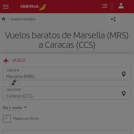
Saltar al contenido principal
Vuelos baratos
Vuelos baratos de Marsella (MRS)
a Caracas (CCS)
VUELO
ORIGEN
DESTINO
Seleccione
Ida y vuelta
una
opción
Pagar con Avios