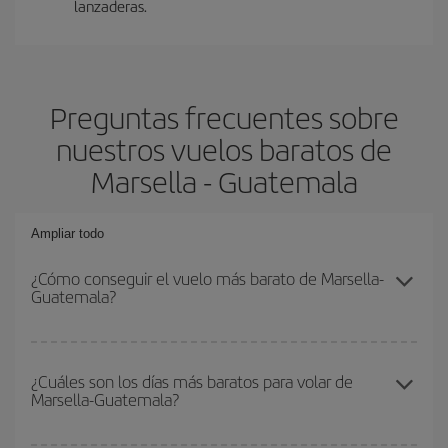
lanzaderas.
Preguntas frecuentes sobre
nuestros vuelos baratos de
Marsella - Guatemala
Ampliar todo
¿Cómo conseguir el vuelo más barato de Marsella-
Guatemala?
Podrás ahorrar en tu billete de avión de Marsella-Guatemala-dest
y conseguir el vuelo más barato si evitas temporadas altas,
¿Cuáles son los días más baratos para volar de
Marsella-Guatemala?
compras con antelación y puedes ser flexible con las fechas y
horarios de ida y vuelta.