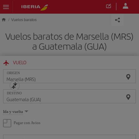
Saltar al contenido principal
Vuelos baratos
Vuelos baratos de Marsella (MRS)
a Guatemala (GUA)
VUELO
ORIGEN
DESTINO
Seleccione
Ida y vuelta
una
opción
Pagar con Avios