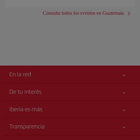
Consulta todos los eventos en Guatemala
En la red
De tu interés
Iberia Joven
Mejor precio garantizado
Iberia es más
Tu seguridad es lo primero
Noticias y Novedades
Declaración de accesibilidad
Transparencia
Talento a bordo
Compromiso de servicio
Información Legal
Grupo Iberia