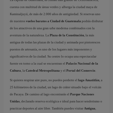
cuenta con multitud de áreas verdes y alberga la ciudad maya de
Kaminaljuyú, de más de 2.000 años de antigüedad. Si reservas uno
de nuestros
vuelos baratos a Ciudad de Guatemala
podrás disfrutar
de los atractivos de una gran urbe moderna combinados con la
aventura de la naturaleza. La
Plaza de la Constitución
, la más
antigua de todas las plazas de la ciudad y animada por pintorescos
puestos de artesanía, es uno de los lugares más imponentes y
significativos de la ciudad. Su centro lo ocupa una espectacular
fuente en torno a la cual se encuentran el
Palacio Nacional de la
Cultura
, la
Catedral Metropolitana
y el
Portal del Comercio
.
Si quieres respirar aire puro, no puedes perderte el
lago Amatitlán
, a
25 kilómetros de la ciudad, un lago de cráter situado bajo el volcán
de Pacaya. De camino al lago encontrarás el
Parque Naciones
Unidas
, declarado reserva ecológica e ideal para hacer senderismo o
practicar deportes al aire libre. También puedes visitar
Antigua
,