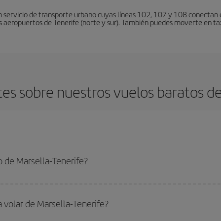
 servicio de transporte urbano cuyas líneas 102, 107 y 108 conectan el
s aeropuertos de Tenerife (norte y sur). También puedes moverte en tax
es sobre nuestros vuelos baratos de 
 de Marsella-Tenerife?
-Tenerife-dest y conseguir el vuelo más barato si evitas temporadas altas, com
a volar de Marsella-Tenerife?