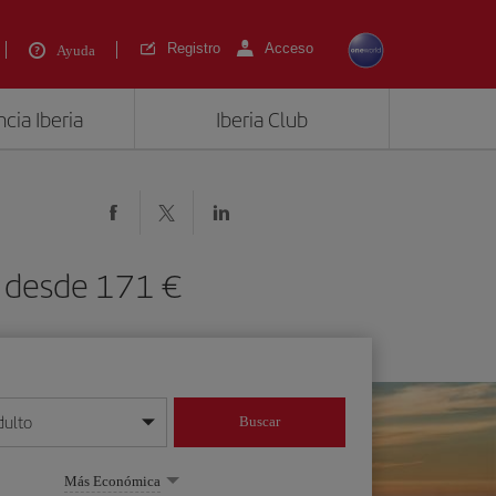
Registro
Acceso
Ayuda
cia Iberia
Iberia Club
) desde 171 €
dulto
Buscar
o día/mes/año
Más Económica