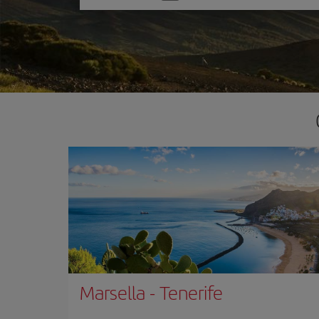
una
opción
Marsella
-
Tenerife