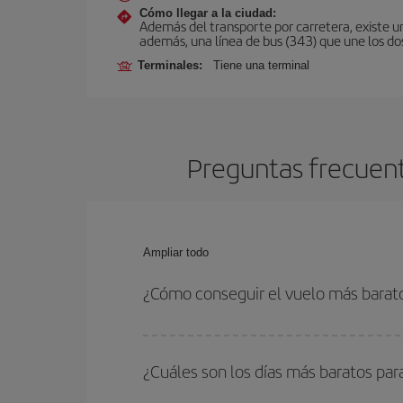
Cómo llegar a la ciudad:
Además del transporte por carretera, existe un
además, una línea de bus (343) que une los do
Terminales:
Tiene una terminal
Preguntas frecuent
Ampliar todo
¿Cómo conseguir el vuelo más barato
Podrás ahorrar en tu billete de avión de Marsella
fechas y horarios de ida y vuelta.
¿Cuáles son los días más baratos par