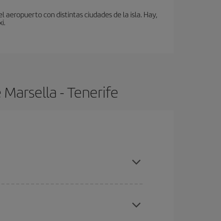
 aeropuerto con distintas ciudades de la isla. Hay,
i.
Marsella - Tenerife
pras con antelación y puedes ser flexible con las