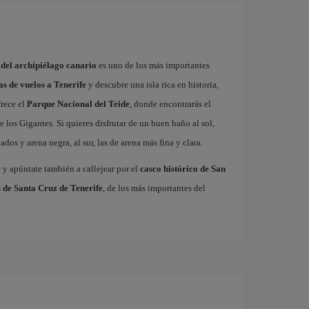
 del archipiélago canario
es uno de los más importantes
as de vuelos a Tenerife
y descubre una isla rica en historia,
frece el
Parque Nacional del Teide
, donde encontrarás el
 los Gigantes. Si quieres disfrutar de un buen baño al sol,
dos y arena negra, al sur, las de arena más fina y clara.
e
y apúntate también a callejear por el
casco histórico de San
 de Santa Cruz de Tenerife
, de los más importantes del