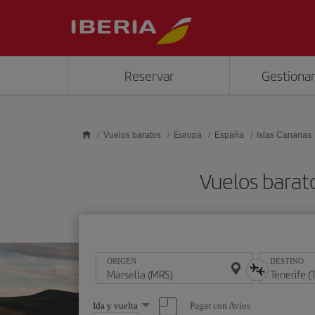
Saltar al contenido principal
Reservar
Gestionar
Vuelos baratos
Europa
España
Islas Canarias
Vuelos barat
ORIGEN
DESTINO
Seleccione
Pagar con Avios
Ida y vuelta