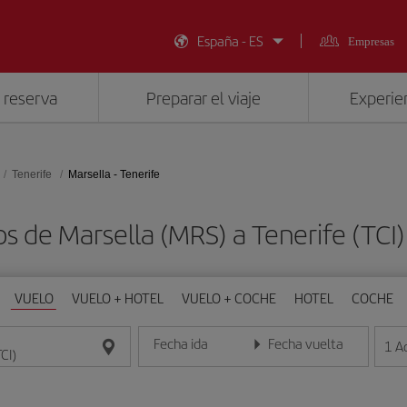
España - ES
Empresas
 reserva
Preparar el viaje
Experien
Tenerife
Marsella - Tenerife
os de Marsella (MRS) a Tenerife (TCI
VUELO
VUELO + HOTEL
VUELO + COCHE
HOTEL
COCHE
Fecha ida
Fecha vuelta
1
A
Introduce la fecha en formato día/mes/año
Introduce la fecha en format