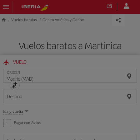
Saltar al contenido principal
Vuelos baratos
Centro América y Caribe
Vuelos baratos a Martinica
VUELO
ORIGEN
Destino
Seleccione
Ida y vuelta
una
opción
Pagar con Avios