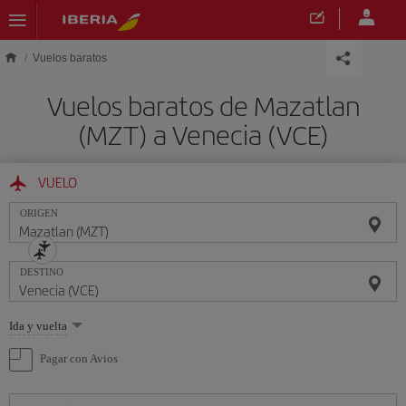
Saltar al contenido principal
Vuelos baratos
Vuelos baratos de Mazatlan
(MZT) a Venecia (VCE)
VUELO
ORIGEN
DESTINO
Seleccione
Ida y vuelta
una
opción
Pagar con Avios