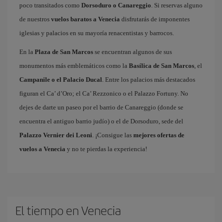
poco transitados como
Dorsoduro o Canareggio
. Si reservas alguno
de nuestros
vuelos baratos a Venecia
disfrutarás de imponentes
iglesias y palacios en su mayoría renacentistas y barrocos.
En la
Plaza de San Marcos
se encuentran algunos de sus
monumentos más emblemáticos como la
Basílica de San Marcos
, el
Campanile o el Palacio Ducal
. Entre los palacios más destacados
figuran el Ca’ d’Oro; el Ca’ Rezzonico o el Palazzo Fortuny. No
dejes de darte un paseo por el barrio de Canareggio (donde se
encuentra el antiguo barrio judío) o el de Dorsoduro, sede del
Palazzo Vernier dei Leoni
. ¡Consigue las
mejores ofertas de
vuelos a Venecia
y no te pierdas la experiencia!
El tiempo en Venecia