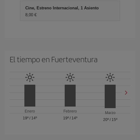
Cine, Estreno Internacional, 1 Asiento
8,00 €
El tiempo en Fuerteventura
Enero
Febrero
Marzo
19º
/
14º
19º
/
14º
20º
/
15º