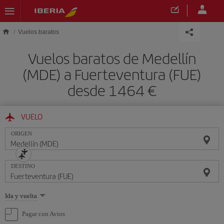
Saltar al contenido principal
Vuelos baratos
Vuelos baratos de Medellín
(MDE) a Fuerteventura (FUE)
desde 1464 €
VUELO
ORIGEN
DESTINO
Seleccione
Ida y vuelta
una
opción
Pagar con Avios