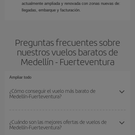
actualmente ampliada y renovada con zonas nuevas de:
llegadas, embarque y facturación.
Preguntas frecuentes sobre
nuestros vuelos baratos de
Medellín - Fuerteventura
Ampliar todo
¿Cómo conseguir el vuelo más barato de
Medellín-Fuerteventura?
Podrás ahorrar en tu billete de avión de Medellín-Fuerteventura-
dest y conseguir el vuelo más barato si evitas temporadas altas,
¿Cuándo son las mejores ofertas de vuelos de
Medellín-Fuerteventura?
compras con antelación y puedes ser flexible con las fechas y
horarios de ida y vuelta.