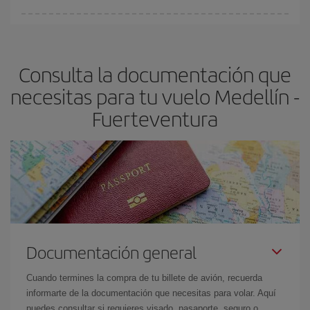
Cualquier día de la semana puedes encontrar vuelos baratos. Las
claves para encontrar los mejores precios son
anticiparte y ser
flexible.
Lo normal es que
cuanto antes
reserves tus billetes de
Consulta la documentación que
avión más baratos te saldrán. Además, si buscas los vuelos con
las fechas y los horarios del viaje un poco abiertos, podrás
elegir
necesitas para tu vuelo Medellín -
el precio más barato.
Fuerteventura
Documentación general
Cuando termines la compra de tu billete de avión, recuerda
informarte de la documentación que necesitas para volar. Aquí
puedes consultar si requieres visado, pasaporte, seguro o