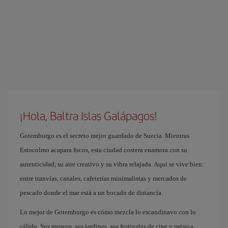
¡Hola, Baltra Islas Galápagos!
Gotemburgo es el secreto mejor guardado de Suecia. Mientras
Estocolmo acapara focos, esta ciudad costera enamora con su
autenticidad, su aire creativo y su vibra relajada. Aquí se vive bien:
entre tranvías, canales, cafeterías minimalistas y mercados de
pescado donde el mar está a un bocado de distancia.
Lo mejor de Gotemburgo es cómo mezcla lo escandinavo con lo
cálido. Sus museos, sus jardines, sus festivales de cine y música,