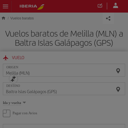
Saltar al contenido principal
Vuelos baratos
Vuelos baratos de Melilla (MLN) a
Baltra Islas Galápagos (GPS)
VUELO
ORIGEN
DESTINO
Seleccione
Ida y vuelta
una
opción
Pagar con Avios