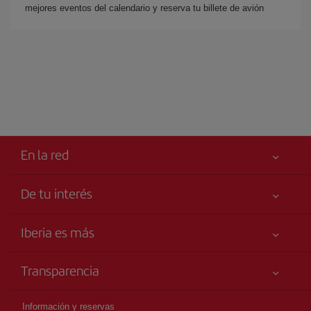
mejores eventos del calendario y reserva tu billete de avión
En la red
De tu interés
Iberia Joven
Mejor precio garantizado
Iberia es más
Tu seguridad es lo primero
Noticias y Novedades
Declaración de accesibilidad
Transparencia
Talento a bordo
Compromiso de servicio
Información Legal
Grupo Iberia
Publicidad
Información y reservas