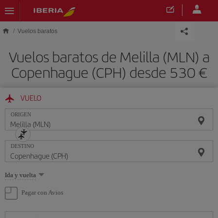
Saltar al contenido principal
Vuelos baratos
Vuelos baratos de Melilla (MLN) a
Copenhague (CPH) desde 530 €
VUELO
ORIGEN
DESTINO
Seleccione
Ida y vuelta
una
opción
Pagar con Avios