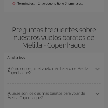
Terminales:
El aeropuerto tiene 3 terminales.
Preguntas frecuentes sobre
nuestros vuelos baratos de
Melilla - Copenhague
Ampliar todo
¿Cómo conseguir el vuelo más barato de Melilla-
Copenhague?
Podrás ahorrar en tu billete de avión de Melilla-Copenhague-dest y
conseguir el vuelo más barato si evitas temporadas altas,
¿Cuáles son los días más baratos para volar de
Melilla-Copenhague?
compras con antelación y puedes ser flexible con las fechas y
horarios de ida y vuelta.