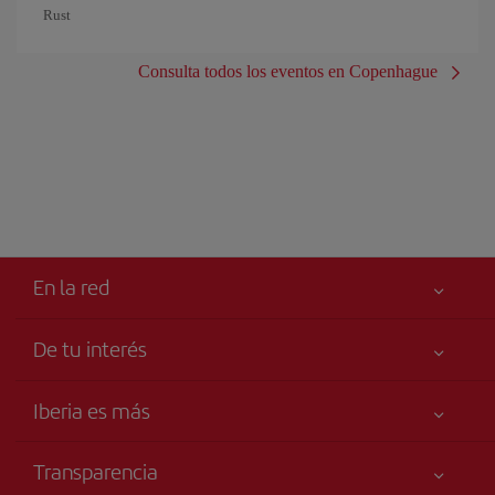
Rust
Consulta todos los eventos en Copenhague
En la red
De tu interés
Iberia Joven
Mejor precio garantizado
Iberia es más
Tu seguridad es lo primero
Noticias y Novedades
Declaración de accesibilidad
Transparencia
Talento a bordo
Compromiso de servicio