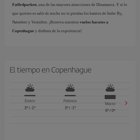
Fælledparken
, una de las mayores atracciones de Dinamarca. Y si lo
que quieres es salir de noche no te pierdas los barrios de Indre By,
Nørrebro y Vesterbro. ¡Reserva nuestros
vuelos baratos a
Copenhague
y disfruta de la experiencia!
El tiempo en Copenhague
Enero
Febrero
Marzo
3º
/
-1º
3º
/
-1º
6º
/
0º