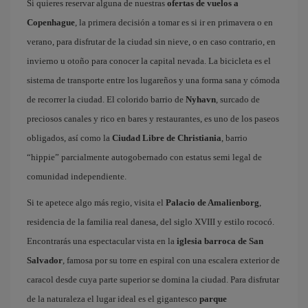
Si quieres reservar alguna de nuestras
ofertas de vuelos a
Copenhague
, la primera decisión a tomar es si ir en primavera o en
verano, para disfrutar de la ciudad sin nieve, o en caso contrario, en
invierno u otoño para conocer la capital nevada. La bicicleta es el
sistema de transporte entre los lugareños y una forma sana y cómoda
de recorrer la ciudad. El colorido barrio de
Nyhavn
, surcado de
preciosos canales y rico en bares y restaurantes, es uno de los paseos
obligados, así como la
Ciudad Libre de Christiania
, barrio
“hippie” parcialmente autogobernado con estatus semi legal de
comunidad independiente.
Si te apetece algo más regio, visita el
Palacio de Amalienborg
,
residencia de la familia real danesa, del siglo XVIII y estilo rococó.
Encontrarás una espectacular vista en la
iglesia barroca de San
Salvador
, famosa por su torre en espiral con una escalera exterior de
caracol desde cuya parte superior se domina la ciudad. Para disfrutar
de la naturaleza el lugar ideal es el gigantesco
parque