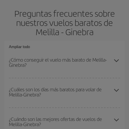
Preguntas frecuentes sobre
nuestros vuelos baratos de
Melilla - Ginebra
Ampliar todo
¿Cómo conseguir el vuelo más barato de Melilla-
Ginebra?
Podrás ahorrar en tu billete de avión de Melilla-Ginebra-dest y
conseguir el vuelo más barato si evitas temporadas altas,
¿Cuáles son los días más baratos para volar de
Melilla-Ginebra?
compras con antelación y puedes ser flexible con las fechas y
horarios de ida y vuelta.
Para saber qué días te saldrá más económico volar, solo tienes
que empezar una consulta en nuestro
buscador de vuelos
¿Cuándo son las mejores ofertas de vuelos de
Melilla-Ginebra?
baratos
. Dinos desde dónde vuelas, a dónde quieres ir y en qué