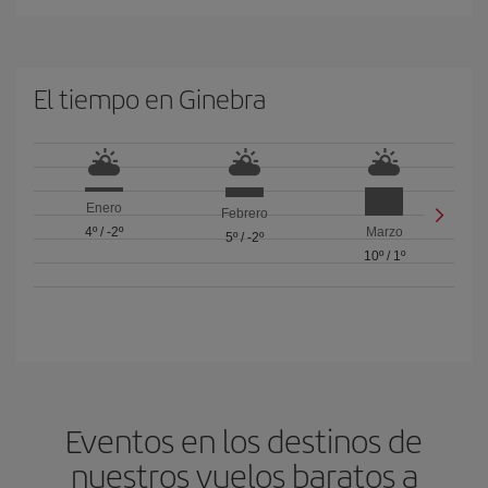
El tiempo en Ginebra
Enero
Febrero
4º
/
-2º
Marzo
5º
/
-2º
10º
/
1º
Eventos en los destinos de
nuestros vuelos baratos a