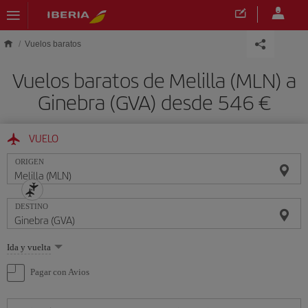
Saltar al contenido principal
Vuelos baratos
Vuelos baratos de Melilla (MLN) a
Ginebra (GVA) desde 546 €
VUELO
ORIGEN
DESTINO
Seleccione
Ida y vuelta
una
opción
Pagar con Avios