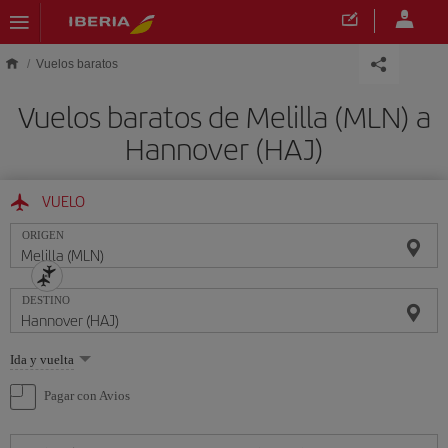
Saltar al contenido principal
Vuelos baratos
Vuelos baratos de Melilla (MLN) a
Hannover (HAJ)
VUELO
ORIGEN
DESTINO
Seleccione
Ida y vuelta
una
opción
Pagar con Avios