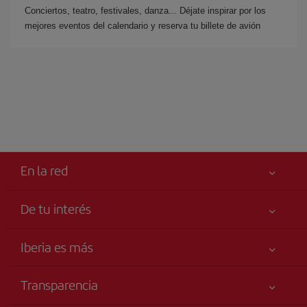
Conciertos, teatro, festivales, danza... Déjate inspirar por los
mejores eventos del calendario y reserva tu billete de avión
En la red
De tu interés
Iberia Joven
Mejor precio garantizado
Iberia es más
Tu seguridad es lo primero
Noticias y Novedades
Declaración de accesibilidad
Transparencia
Talento a bordo
Compromiso de servicio