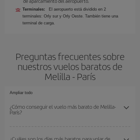
de aparcamiento del aeropuerto.
Terminales:
El aeropuerto está dividido en 2
terminales: Orly sur y Orly Oeste. También tiene una
terminal de carga.
Preguntas frecuentes sobre
nuestros vuelos baratos de
Melilla - París
Ampliar todo
¿Cómo conseguir el vuelo más barato de Melilla-
París?
Podrás ahorrar en tu billete de avión de Melilla-París-dest y
conseguir el vuelo más barato si evitas temporadas altas,
¿Cuáles son los días más baratos para volar de