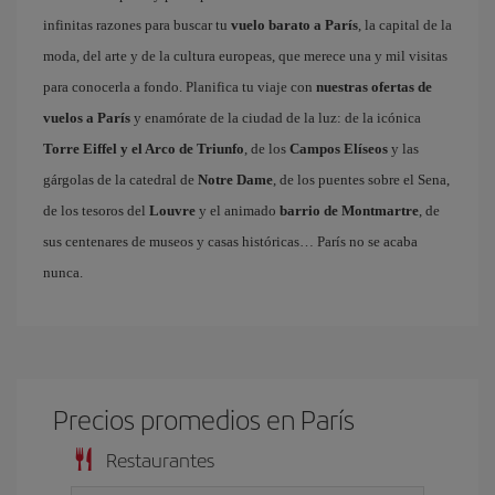
infinitas razones para buscar tu
vuelo barato a París
, la capital de la
moda, del arte y de la cultura europeas, que merece una y mil visitas
para conocerla a fondo. Planifica tu viaje con
nuestras ofertas de
vuelos a París
y enamórate de la ciudad de la luz: de la icónica
Torre Eiffel y el Arco de Triunfo
, de los
Campos Elíseos
y las
gárgolas de la catedral de
Notre Dame
, de los puentes sobre el Sena,
de los tesoros del
Louvre
y el animado
barrio de Montmartre
, de
sus centenares de museos y casas históricas… París no se acaba
nunca.
Precios promedios en París
Restaurantes