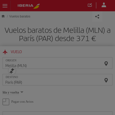
Saltar al contenido principal
Vuelos baratos
Vuelos baratos de Melilla (MLN) a
París (PAR) desde 371 €
VUELO
ORIGEN
DESTINO
Seleccione
Ida y vuelta
una
opción
Pagar con Avios