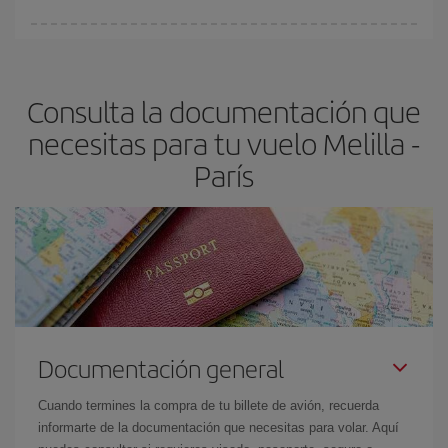
fundamental
para conseguir
vuelos baratos a Melilla-París-
En Iberia, tenemos distintas tarifas para garantizarte el mejor
dest
.
precio según tus necesidades de viaje. La tarifa básica, te
asegura el vuelo más barato.
Consulta la documentación que
necesitas para tu vuelo Melilla -
París
Documentación general
Cuando termines la compra de tu billete de avión, recuerda
informarte de la documentación que necesitas para volar. Aquí