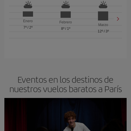
Enero
Febrero
Marzo
7º
/
2º
8º
/
1º
12º
/
3º
Eventos en los destinos de
nuestros vuelos baratos a París