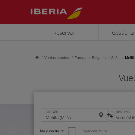
Saltar al contenido principal
Reservar
Gestionar
Vuelos baratos
Europa
Bulgaria
Sofia
Melill
Vuel
ORIGEN
DESTINO
Seleccione
Pagar con Avios
Ida y vuelta