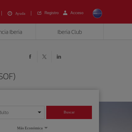
Registro
Acceso
Ayuda
cia Iberia
Iberia Club
(SOF)
dulto
Buscar
o día/mes/año
Más Económica