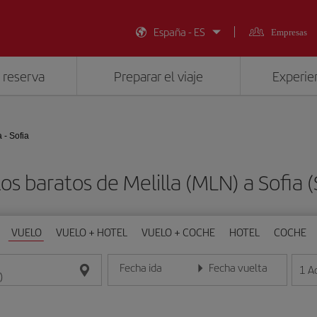
España - ES
Empresas
 reserva
Preparar el viaje
Experien
a - Sofia
os baratos de Melilla (MLN) a Sofia 
VUELO
VUELO + HOTEL
VUELO + COCHE
HOTEL
COCHE
Fecha ida
Fecha vuelta
1
A
Introduce la fecha en formato día/mes/año
Introduce la fecha en format