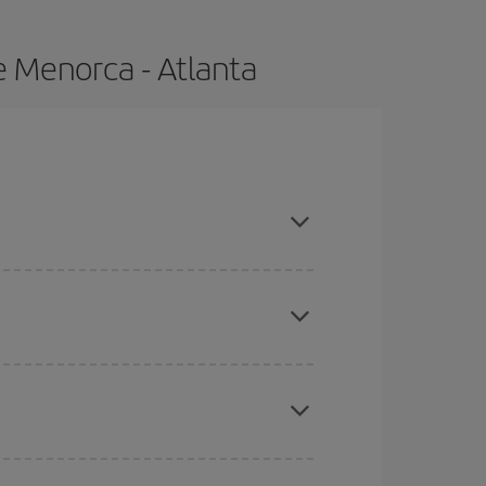
e Menorca - Atlanta
ras con antelación y puedes ser flexible con las
ratos
. Dinos desde dónde vuelas, a dónde
ra días cercanos
, tanto de ida como de vuelta,
gunos
horarios
puede que te hagan ahorrar aún
eral las Navidades, la Semana Santa y los