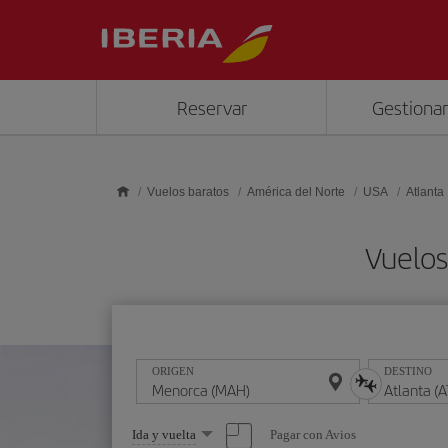
Saltar al contenido principal
Reservar
Gestionar
Vuelos baratos
América del Norte
USA
Atlanta
Vuelos
ORIGEN
DESTINO
Seleccione
Pagar con Avios
Ida y vuelta