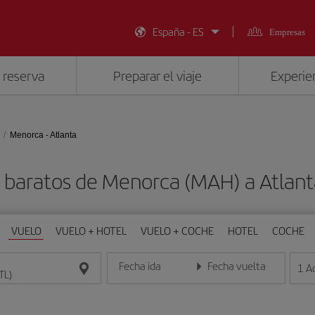
España - ES
Empresas
 reserva
Preparar el viaje
Experien
Menorca - Atlanta
 baratos de Menorca (MAH) a Atlant
VUELO
VUELO + HOTEL
VUELO + COCHE
HOTEL
COCHE
Fecha ida
Fecha vuelta
1
A
Introduce la fecha en formato día/mes/año
Introduce la fecha en format