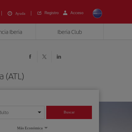
Registro
Acceso
Ayuda
cia Iberia
Iberia Club
a (ATL)
dulto
Buscar
o día/mes/año
Más Económica