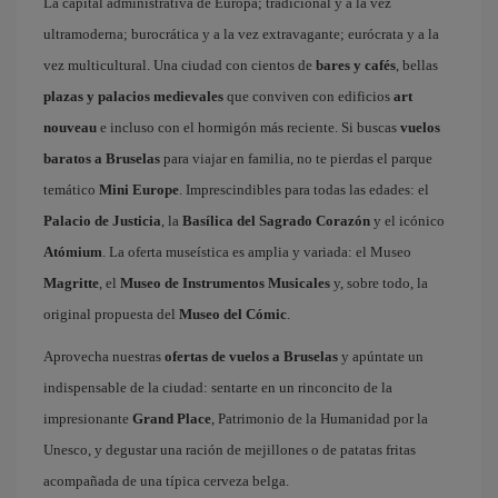
La capital administrativa de Europa; tradicional y a la vez
ultramoderna; burocrática y a la vez extravagante; eurócrata y a la
vez multicultural. Una ciudad con cientos de
bares y cafés
, bellas
plazas y palacios medievales
que conviven con edificios
art
nouveau
e incluso con el hormigón más reciente. Si buscas
vuelos
baratos a Bruselas
para viajar en familia, no te pierdas el parque
temático
Mini Europe
. Imprescindibles para todas las edades: el
Palacio de Justicia
, la
Basílica del Sagrado Corazón
y el icónico
Atómium
. La oferta museística es amplia y variada: el Museo
Magritte
, el
Museo de Instrumentos Musicales
y, sobre todo, la
original propuesta del
Museo del Cómic
.
Aprovecha nuestras
ofertas de vuelos a Bruselas
y apúntate un
indispensable de la ciudad: sentarte en un rinconcito de la
impresionante
Grand Place
, Patrimonio de la Humanidad por la
Unesco, y degustar una ración de mejillones o de patatas fritas
acompañada de una típica cerveza belga.