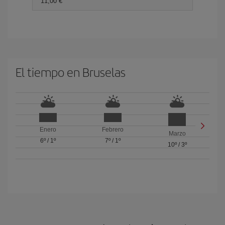
11,00 €
El tiempo en Bruselas
Enero
Febrero
Marzo
6º
/
1º
7º
/
1º
10º
/
3º