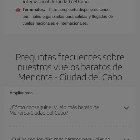
internacional de Ciudad del Cabo.
Terminales:
Este aeropuerto dispone de cinco
terminales organizadas para salidas y llegadas de
vuelos nacionales e internacionales.
Preguntas frecuentes sobre
nuestros vuelos baratos de
Menorca - Ciudad del Cabo
Ampliar todo
¿Cómo conseguir el vuelo más barato de
Menorca-Ciudad del Cabo?
Podrás ahorrar en tu billete de avión de Menorca-Ciudad del Cabo-
dest y conseguir el vuelo más barato si evitas temporadas altas,
¿Cuáles son los días más baratos para volar de