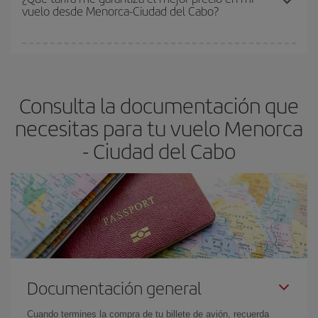
vuelo desde Menorca-Ciudad del Cabo?
y de que las tarifas más baratas (turista) estén disponibles o se
vayan agotando. Por eso, comprar con antelación es
fundamental
para conseguir
vuelos baratos a Menorca-Ciudad
En Iberia, tenemos distintas tarifas para garantizarte el mejor
del Cabo-dest
.
precio según tus necesidades de viaje. La tarifa básica, te
asegura el vuelo más barato.
Consulta la documentación que
necesitas para tu vuelo Menorca
- Ciudad del Cabo
Documentación general
Cuando termines la compra de tu billete de avión, recuerda