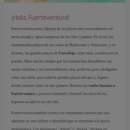
¡Hola, Fuerteventura!
Fuerteventura posee algunas de las playas más extraordinarias de
arena dorada y aguas turquesas de las islas Canarias. En el sur, las
interminables playas de las costas de Barlovento y Sotavento, y en
el norte, las grandes playas de
Corralejo
, entre otras, constituyen un
paraíso. Hace mucho tiempo que los turistas han descubierto sus
arenas infinitas y sus extraordinarias olas, perfectas para cabalgarlas
sobre una tabla, pero todavía quedan playas salvajes y lugares
donde sentirse como en otro planeta. Reserva tus
vuelos baratos a
Fuerteventura
y practica windsurf y kitesurf, los reyes de los
deportes acuáticos en esta isla.
Fuerteventura también cuenta con interesantes museos que nos
adentran en una cultura e identidad que se remontan a la época
prehispánica. Los aborígenes, “majos” o “maxos”, dejaron un