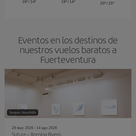
19º
/
14º
19º
/
14º
20º
/
15º
Eventos en los destinos de
nuestros vuelos baratos a
Fuerteventura
Imagen: AnnaStills
28 may 2026 - 14 ago 2026
Sutura – Romina Rivero