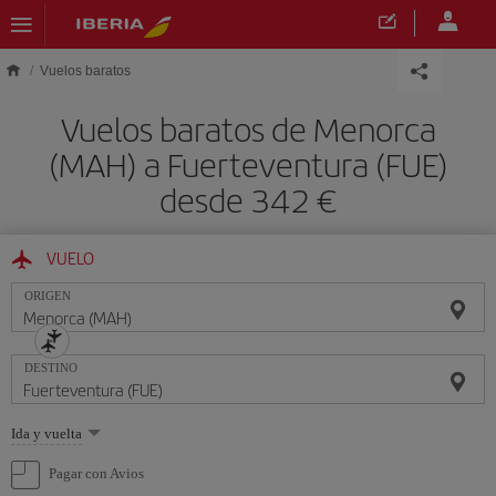
Saltar al contenido principal
Vuelos baratos
Vuelos baratos de Menorca
(MAH) a Fuerteventura (FUE)
desde 342 €
VUELO
ORIGEN
DESTINO
Seleccione
Ida y vuelta
una
opción
Pagar con Avios