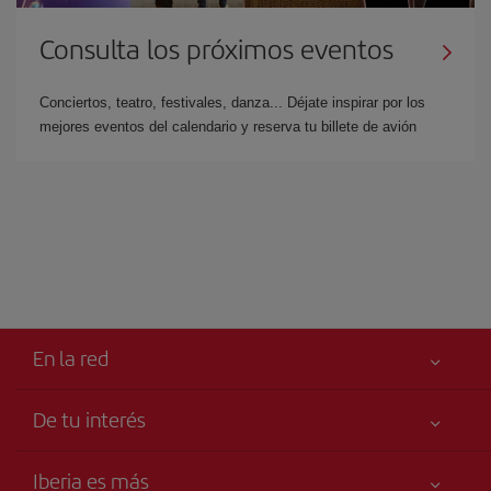
Consulta los próximos eventos
Conciertos, teatro, festivales, danza... Déjate inspirar por los
mejores eventos del calendario y reserva tu billete de avión
En la red
De tu interés
Iberia Joven
Mejor precio garantizado
Iberia es más