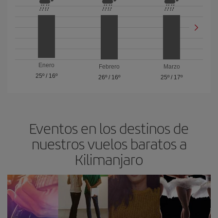
Enero
Febrero
Marzo
25º
/
16º
26º
/
16º
25º
/
17º
Eventos en los destinos de
nuestros vuelos baratos a
Kilimanjaro