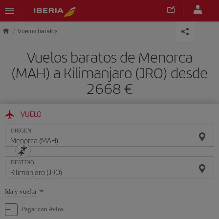
Saltar al contenido principal
Vuelos baratos
Vuelos baratos de Menorca
(MAH) a Kilimanjaro (JRO) desde
2668 €
VUELO
ORIGEN
DESTINO
Seleccione
Ida y vuelta
una
opción
Pagar con Avios