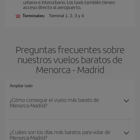
urbano e interurbano. Los taxis también tienen
acceso directo al aeropuerto.
Terminales:
Terminal 1, 2, 3 y 4
Preguntas frecuentes sobre
nuestros vuelos baratos de
Menorca - Madrid
Ampliar todo
¿Cómo conseguir el vuelo más barato de
Menorca-Madrid?
Podrás ahorrar en tu billete de avión de Menorca-Madrid-dest y
conseguir el vuelo más barato si evitas temporadas altas,
¿Cuáles son los días más baratos para volar de
Menorca-Madrid?
compras con antelación y puedes ser flexible con las fechas y