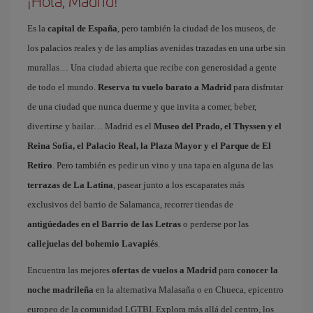
¡Hola, Madrid!
Es la
capital de España
, pero también la ciudad de los museos, de
los palacios reales y de las amplias avenidas trazadas en una urbe sin
murallas… Una ciudad abierta que recibe con generosidad a gente
de todo el mundo.
Reserva tu vuelo barato a Madrid
para disfrutar
de una ciudad que nunca duerme y que invita a comer, beber,
divertirse y bailar… Madrid es el
Museo del Prado, el Thyssen y el
Reina Sofía, el Palacio Real, la Plaza Mayor y el Parque de El
Retiro
. Pero también es pedir un vino y una tapa en alguna de las
terrazas de La Latina
, pasear junto a los escaparates más
exclusivos del barrio de Salamanca, recorrer tiendas de
antigüedades en el Barrio de las Letras
o perderse por las
callejuelas del bohemio Lavapiés
.
Encuentra las mejores
ofertas de vuelos a Madrid
para
conocer la
noche madrileña
en la alternativa Malasaña o en Chueca, epicentro
europeo de la comunidad LGTBI. Explora más allá del centro, los