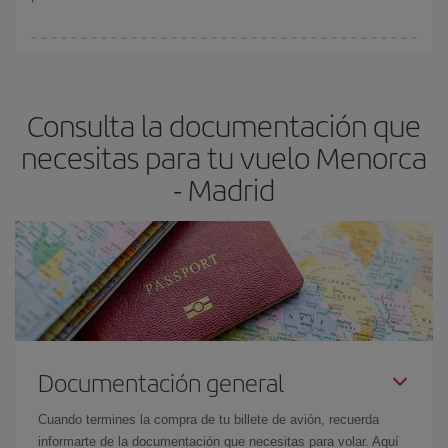
Cualquier día de la semana puedes encontrar vuelos baratos. Las
claves para encontrar los mejores precios son
anticiparte y ser
flexible.
Lo normal es que
cuanto antes
reserves tus billetes de
Consulta la documentación que
avión más baratos te saldrán. Además, si buscas los vuelos con
las fechas y los horarios del viaje un poco abiertos, podrás
elegir
necesitas para tu vuelo Menorca
el precio más barato.
- Madrid
Documentación general
Cuando termines la compra de tu billete de avión, recuerda
informarte de la documentación que necesitas para volar. Aquí