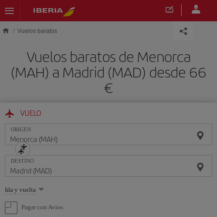
Saltar al contenido principal
Vuelos baratos
Vuelos baratos de Menorca
(MAH) a Madrid (MAD) desde 66
€
VUELO
ORIGEN
DESTINO
Seleccione
Ida y vuelta
una
opción
Pagar con Avios