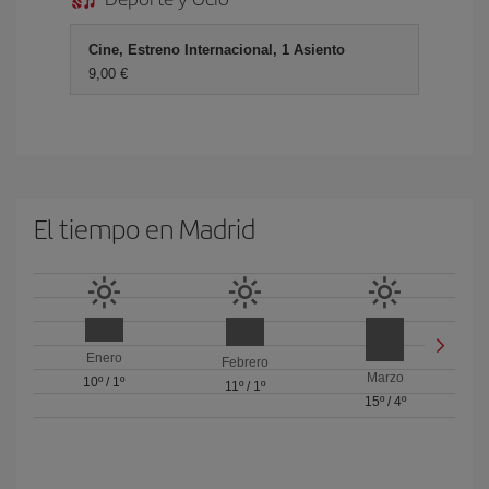
Cine, Estreno Internacional, 1 Asiento
9,00 €
El tiempo en Madrid
Enero
Febrero
Marzo
10º
/
1º
11º
/
1º
15º
/
4º