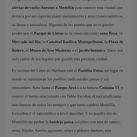
ofertas de vuelos baratos a Medellín
para conocer esta ciudad que
destaca por sus espectaculares monumentos y atracciones turísticas,
su fauna y naturaleza. Algunos de los puntos que no te puedes
perder son el
Parque de Lleras
en la conocida como
zona Rosa
, el
Mercado del Río
, la
Catedral Basílica Metropolitana
, la
Plaza de
Botero
, el
Museo de Arte Moderno
o el
jardín botánico
. Estos son
solo varios de los lugares que guarda esta preciosa ciudad.
En la cima del Cerro de Nutibara está el
Pueblito Paisa
, un lugar en
donde se representan los pueblos tradicionales paisas y sus
costumbres. Sube hasta el
Parque Arví
o a la famosa
Comuna 13
, y
conoce el barrio relacionado con Pablo Escobar, el narcotraficante
más famoso de todos los tiempos y que tanto cambió Medellín,
Colombia y el narcotráfico a nivel mundial. Y no puedes irte de
Medellín sin probar la
bandeja paisa
, un plato con mix de carnes,
arroz, fríjoles, huevo, aguacate, arepa y plátano maduro, una