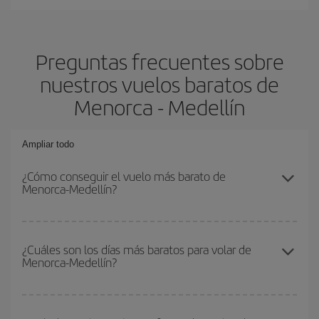
Preguntas frecuentes sobre
nuestros vuelos baratos de
Menorca - Medellín
Ampliar todo
¿Cómo conseguir el vuelo más barato de
Menorca-Medellín?
Podrás ahorrar en tu billete de avión de Menorca-Medellín-dest y
conseguir el vuelo más barato si evitas temporadas altas,
¿Cuáles son los días más baratos para volar de
Menorca-Medellín?
compras con antelación y puedes ser flexible con las fechas y
horarios de ida y vuelta.
Para saber qué días te saldrá más económico volar, solo tienes
que empezar una consulta en nuestro
buscador de vuelos