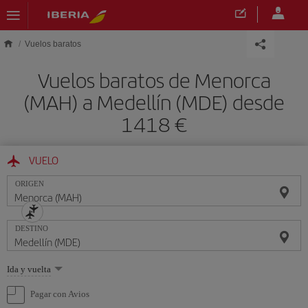
Saltar al contenido principal
Vuelos baratos
Vuelos baratos de Menorca
(MAH) a Medellín (MDE) desde
1418 €
VUELO
ORIGEN
DESTINO
Seleccione
Ida y vuelta
una
opción
Pagar con Avios