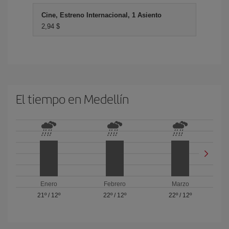
Cine, Estreno Internacional, 1 Asiento
2,94 $
El tiempo en Medellín
Enero
Febrero
Marzo
21º
/
12º
22º
/
12º
22º
/
12º