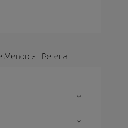
e Menorca - Pereira
ras con antelación y puedes ser flexible con las