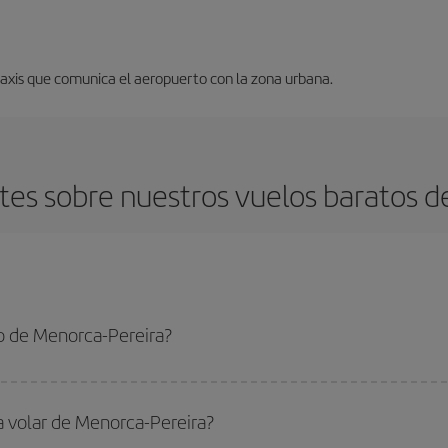
 taxis que comunica el aeropuerto con la zona urbana.
es sobre nuestros vuelos baratos d
o de Menorca-Pereira?
Pereira-dest y conseguir el vuelo más barato si evitas temporadas altas, comp
a volar de Menorca-Pereira?