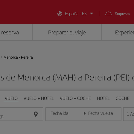
España - ES
Empresas
 reserva
Preparar el viaje
Experien
Menorca - Pereira
os de Menorca (MAH) a Pereira (PEI)
VUELO
VUELO + HOTEL
VUELO + COCHE
HOTEL
COCHE
Fecha ida
Fecha vuelta
1
A
Introduce la fecha en formato día/mes/año
Introduce la fecha en format