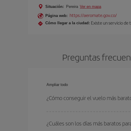
Situación:
Pereira
Ver en mapa
https://aeromate.gov.co/
Página web:
Existe un servicio de
Cómo llegar a la ciudad:
Preguntas frecuent
Ampliar todo
¿Cómo conseguir el vuelo más barat
Podrás ahorrar en tu billete de avión de Menorca-
fechas y horarios de ida y vuelta.
¿Cuáles son los días más baratos par