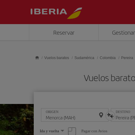
Saltar al contenido principal
Reservar
Gestionar
Vuelos baratos
Sudamérica
Colombia
Pereira
Vuelos barat
ORIGEN
DESTINO
Seleccione
Pagar con Avios
Ida y vuelta