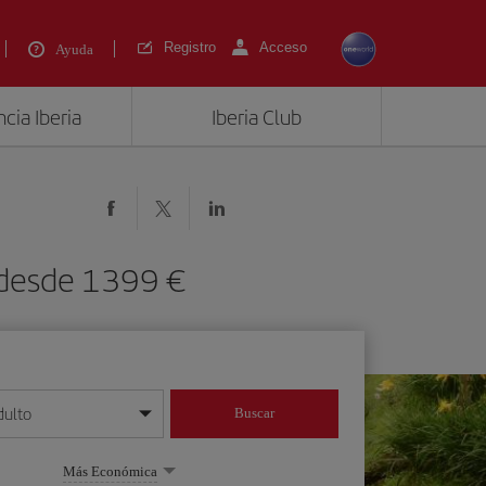
Registro
Acceso
Ayuda
cia Iberia
Iberia Club
 desde 1399 €
dulto
Buscar
o día/mes/año
Más Económica