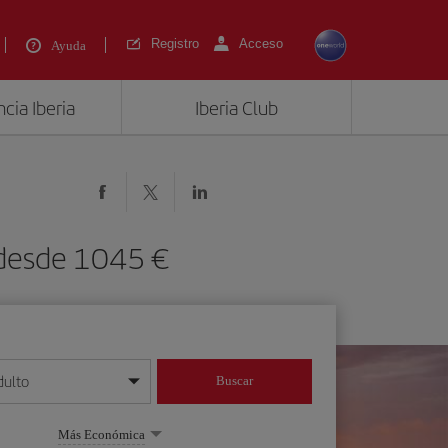
Registro
Acceso
Ayuda
cia Iberia
Iberia Club
 desde 1045 €
dulto
Buscar
o día/mes/año
Más Económica