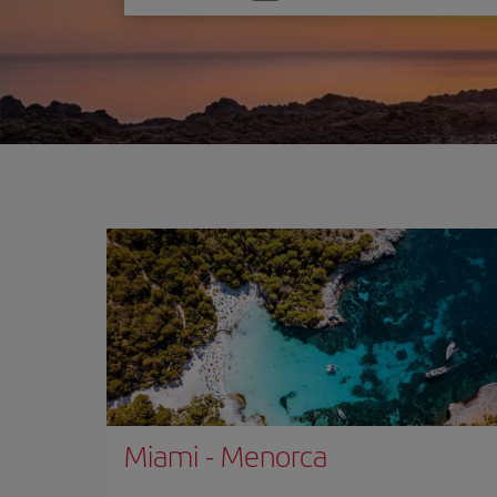
una
opción
Miami
-
Menorca