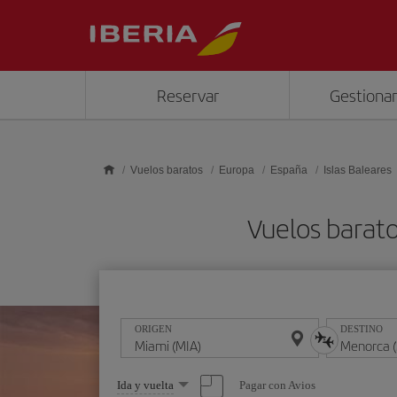
Saltar al contenido principal
Reservar
Gestionar
Vuelos baratos
Europa
España
Islas Baleares
Vuelos barat
ORIGEN
DESTINO
Seleccione
Pagar con Avios
Ida y vuelta