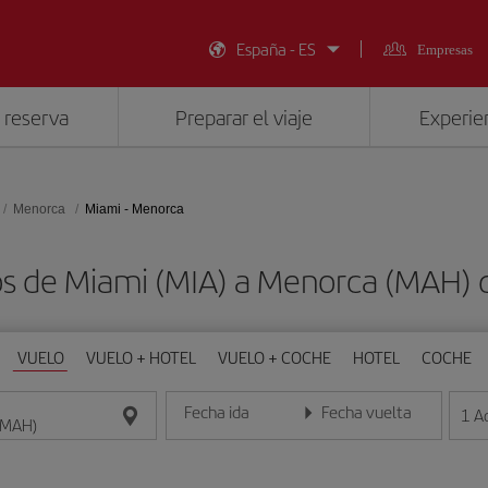
España - ES
Empresas
 reserva
Preparar el viaje
Experien
Menorca
Miami - Menorca
os de Miami (MIA) a Menorca (MAH)
VUELO
VUELO + HOTEL
VUELO + COCHE
HOTEL
COCHE
Fecha ida
Fecha vuelta
1
A
Introduce la fecha en formato día/mes/año
Introduce la fecha en format