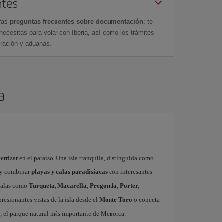
ntes
tras
preguntas frecuentes sobre documentación
: te
cesitas para volar con Iberia, así como los trámites
gración y aduanas.
a
errizar en el paraíso. Una isla tranquila, distinguida como
y combinar
playas y calas paradisíacas
con interesantes
 calas como
Turqueta, Macarella, Pregonda, Porter,
resionantes vistas de la isla desde el
Monte Toro
o conecta
u
, el parque natural más importante de Menorca.