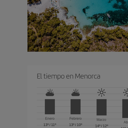
El tiempo en Menorca
Enero
Febrero
Marzo
Ab
13º
/
11º
13º
/
10º
14º
/
12º