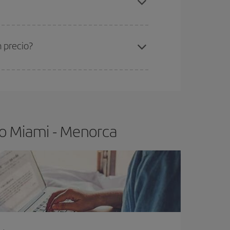
ra el vuelo más barato.
 precio?
ser flexible.
Lo normal es que
cuanto antes
 poco abiertos, podrás
elegir el precio más
lo Miami - Menorca