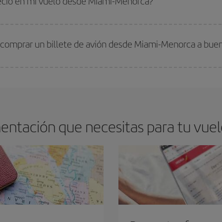
recio en mi vuelo desde Miami-Menorca?
arte el mejor precio según tus necesidades de viaje. La tarifa básica, te asegu
 comprar un billete de avión desde Miami-Menorca a buen
os baratos. Las claves para encontrar los mejores precios son
anticiparte y 
drán. Además, si buscas los vuelos con las fechas y los horarios del viaje un
entación que necesitas para tu vue