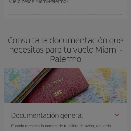
vuelo desde Miami-Palermo?
vayan agotando. Por eso, comprar con antelación es
fundamental
para conseguir
vuelos baratos a Miami-Palermo-
En Iberia, tenemos distintas tarifas para garantizarte el mejor
dest
.
precio según tus necesidades de viaje. La tarifa básica, te
asegura el vuelo más barato.
Consulta la documentación que
necesitas para tu vuelo Miami -
Palermo
Documentación general
Cuando termines la compra de tu billete de avión, recuerda