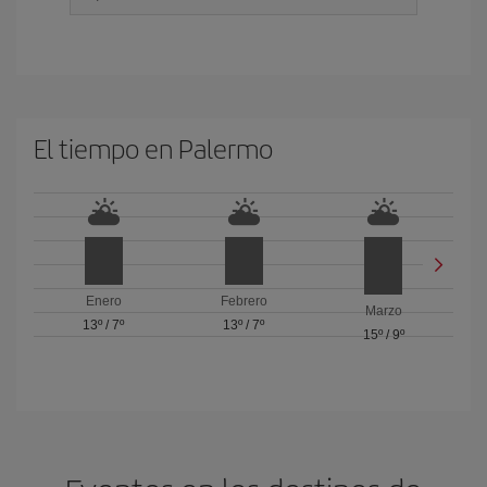
El tiempo en Palermo
Enero
Febrero
Marzo
13º
/
7º
13º
/
7º
15º
/
9º