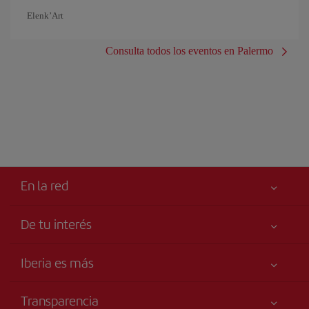
Elenk’Art
Consulta todos los eventos en Palermo
En la red
De tu interés
Iberia Joven
Mejor precio garantizado
Iberia es más
Tu seguridad es lo primero
Noticias y Novedades
Declaración de accesibilidad
Transparencia
Talento a bordo