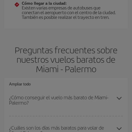
Cómo llegar a la ciudad:
Existen varias empresas de autobuses que
conectan el aeropuerto con el centro de la ciudad.
También es posible realizar el trayecto en tren.
Preguntas frecuentes sobre
nuestros vuelos baratos de
Miami - Palermo
Ampliar todo
¿Cómo conseguir el vuelo más barato de Miami-
Palermo?
Podrás ahorrar en tu billete de avión de Miami-Palermo-dest y
conseguir el vuelo más barato si evitas temporadas altas,
¿Cuáles son los días más baratos para volar de
compras con antelación y puedes ser flexible con las fechas y