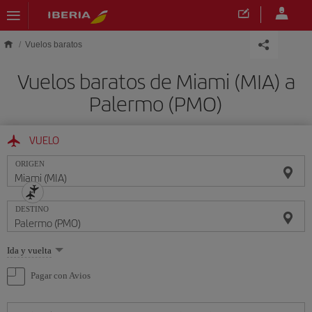
Saltar al contenido principal
Vuelos baratos
Vuelos baratos de Miami (MIA) a
Palermo (PMO)
VUELO
ORIGEN
DESTINO
Seleccione
Ida y vuelta
una
opción
Pagar con Avios