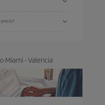
ra el vuelo más barato.
 precio?
ser flexible.
Lo normal es que
cuanto antes
 poco abiertos, podrás
elegir el precio más
o Miami - Valencia