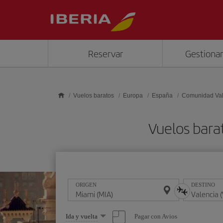
Saltar al contenido principal
Reservar
Gestionar
Vuelos baratos
Europa
España
Comunidad Va
Vuelos bara
ORIGEN
DESTINO
Seleccione
Pagar con Avios
Ida y vuelta