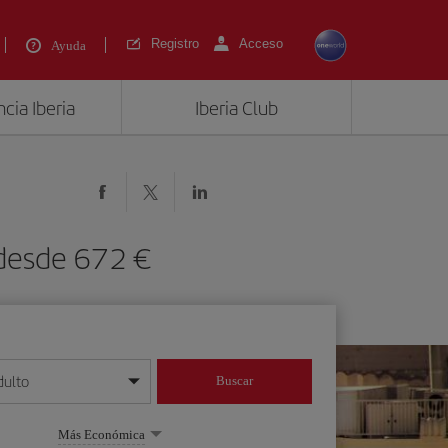
Registro
Acceso
Ayuda
cia Iberia
Iberia Club
 desde 672 €
dulto
Buscar
o día/mes/año
Más Económica