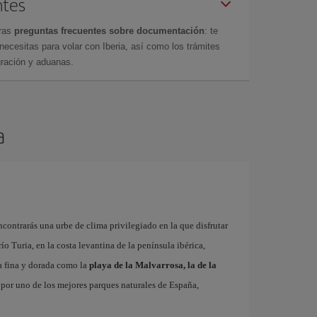
ntes
tras
preguntas frecuentes sobre documentación
: te
cesitas para volar con Iberia, así como los trámites
gración y aduanas.
a
contrarás una urbe de clima privilegiado en la que disfrutar
 río Turia, en la costa levantina de la península ibérica,
a fina y dorada como la
playa de la Malvarrosa, la de la
r por uno de los mejores parques naturales de España,