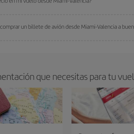
recio en mi vuelo desde Miami-Valencia?
arte el mejor precio según tus necesidades de viaje. La tarifa básica, te asegu
 comprar un billete de avión desde Miami-Valencia a buen
os baratos. Las claves para encontrar los mejores precios son
anticiparte y 
drán. Además, si buscas los vuelos con las fechas y los horarios del viaje un
entación que necesitas para tu vuel