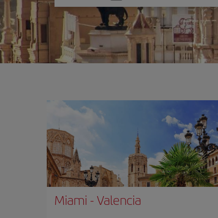
una
opción
Miami
-
Valencia