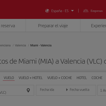
España - ES
Empresas
 reserva
Preparar el viaje
Experien
lenciana
Valencia
Miami - Valencia
tos de Miami (MIA) a Valencia (VLC)
VUELO
VUELO + HOTEL
VUELO + COCHE
HOTEL
COCHE
Fecha ida
Fecha vuelta
1
A
Introduce la fecha en formato día/mes/año
Introduce la fecha en format