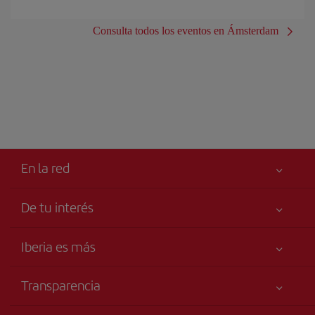
Consulta todos los eventos en Ámsterdam
En la red
De tu interés
Iberia Joven
Mejor precio garantizado
Iberia es más
Tu seguridad es lo primero
Noticias y Novedades
Declaración de accesibilidad
Transparencia
Talento a bordo
Compromiso de servicio
Información Legal