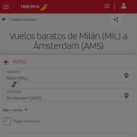
Saltar al contenido principal
Vuelos baratos
Vuelos baratos de Milán (MIL) a
Ámsterdam (AMS)
VUELO
ORIGEN
DESTINO
Seleccione
Ida y vuelta
una
opción
Pagar con Avios