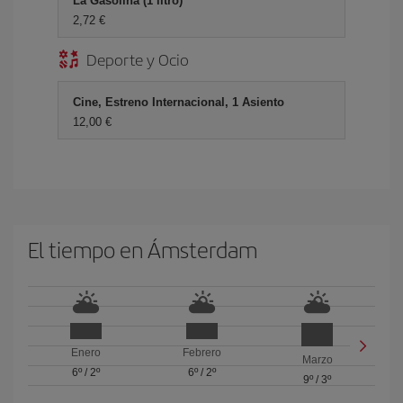
La Gasolina (1 litro)
2,72 €
Deporte y Ocio
Cine, Estreno Internacional, 1 Asiento
12,00 €
El tiempo en Ámsterdam
Enero
Febrero
Marzo
6º
/
2º
6º
/
2º
9º
/
3º