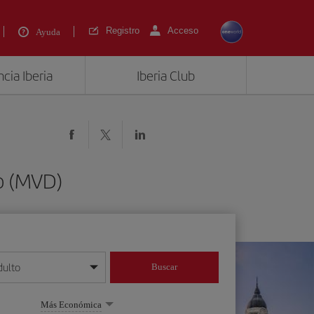
Registro
Acceso
Ayuda
cia Iberia
Iberia Club
o (MVD)
dulto
Buscar
o día/mes/año
Más Económica