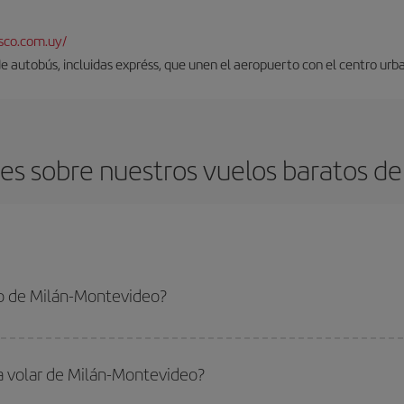
sco.com.uy/
 de autobús, incluidas expréss, que unen el aeropuerto con el centro urb
es sobre nuestros vuelos baratos de
o de Milán-Montevideo?
ntevideo-dest y conseguir el vuelo más barato si evitas temporadas altas, co
ra volar de Milán-Montevideo?