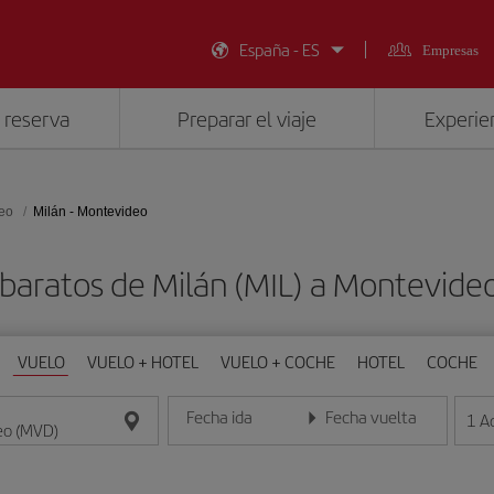
España - ES
Empresas
 reserva
Preparar el viaje
Experien
eo
Milán - Montevideo
 baratos de Milán (MIL) a Montevide
VUELO
VUELO + HOTEL
VUELO + COCHE
HOTEL
COCHE
Fecha ida
Fecha vuelta
1
A
Introduce la fecha en formato día/mes/año
Introduce la fecha en format