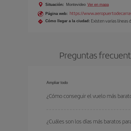
Situación:
Montevideo
Ver en mapa
https://www.aeropuertodecarra
Página web:
Existen varias líneas
Cómo llegar a la ciudad:
Preguntas frecuent
Ampliar todo
¿Cómo conseguir el vuelo más barat
Podrás ahorrar en tu billete de avión de Milán-Mo
fechas y horarios de ida y vuelta.
¿Cuáles son los días más baratos pa