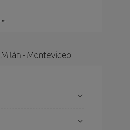
ano.
 Milán - Montevideo
mpras con antelación y puedes ser flexible con las