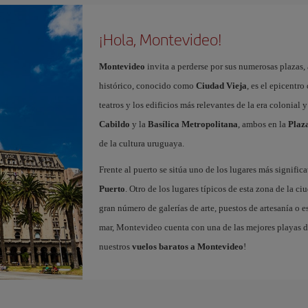
¡Hola, Montevideo!
Montevideo
invita a perderse por sus numerosas plazas, 
histórico, conocido como
Ciudad Vieja
, es el epicentro
teatros y los edificios más relevantes de la era colonial
Cabildo
y la
Basílica Metropolitana
, ambos en la
Plaza
de la cultura uruguaya.
Frente al puerto se sitúa uno de los lugares más signific
Puerto
. Otro de los lugares típicos de esta zona de la ci
gran número de galerías de arte, puestos de artesanía o e
mar, Montevideo cuenta con una de las mejores playas de
nuestros
vuelos baratos a Montevideo
!