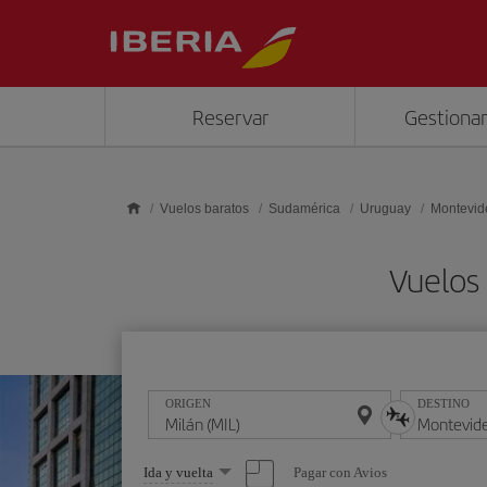
Saltar al contenido principal
Reservar
Gestionar
Vuelos baratos
Sudamérica
Uruguay
Montevid
Vuelos
ORIGEN
DESTINO
Seleccione
Pagar con Avios
Ida y vuelta