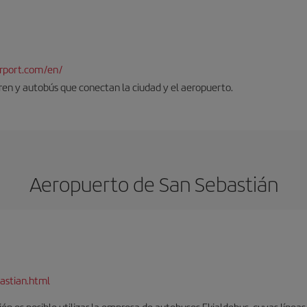
rport.com/en/
tren y autobús que conectan la ciudad y el aeropuerto.
Aeropuerto de San Sebastián
astian.html
én es posible utilizar la empresa de autobuses Ekialdebus, cuyas línea