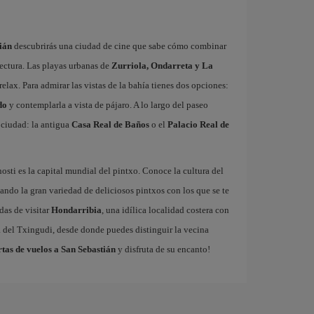
ián
descubrirás una ciudad de cine que sabe cómo combinar
ectura. Las playas urbanas de
Zurriola, Ondarreta y La
relax. Para admirar las vistas de la bahía tienes dos opciones:
do
y contemplarla a vista de pájaro. A lo largo del paseo
a ciudad: la antigua
Casa Real de Baños
o el
Palacio Real de
sti es la capital mundial del pintxo. Conoce la cultura del
ando la gran variedad de deliciosos pintxos con los que se te
das de visitar
Hondarribia
, una idílica localidad costera con
a del Txingudi, desde donde puedes distinguir la vecina
rtas de vuelos a San Sebastián
y disfruta de su encanto!