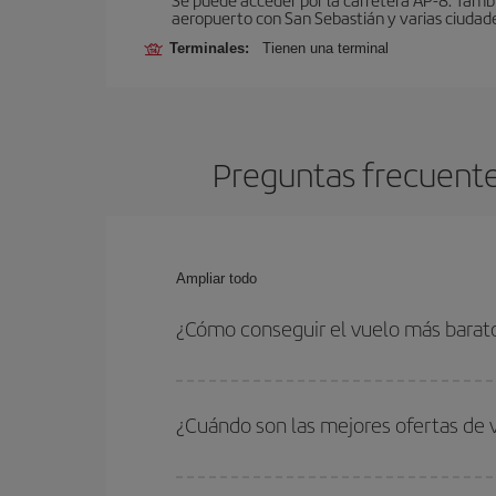
aeropuerto con San Sebastián y varias ciudades
Terminales:
Tienen una terminal
Preguntas frecuentes
Ampliar todo
¿Cómo conseguir el vuelo más barato
Podrás ahorrar en tu billete de avión de Milán-Sa
las fechas y horarios de ida y vuelta.
¿Cuándo son las mejores ofertas de 
Puedes conseguir los vuelos más baratos viajan