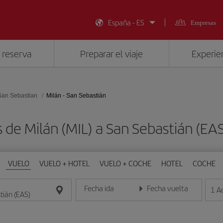
España - ES
Empresas
 reserva
Preparar el viaje
Experien
San Sebastian
Milán - San Sebastián
s de Milán (MIL) a San Sebastián (EA
VUELO
VUELO + HOTEL
VUELO + COCHE
HOTEL
COCHE
Fecha ida
Fecha vuelta
1
A
Introduce la fecha en formato día/mes/año
Introduce la fecha en format