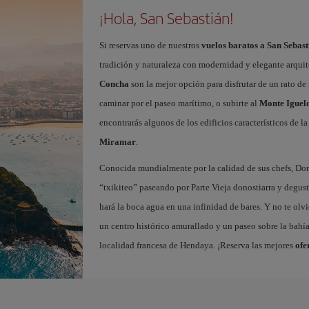
¡Hola, San Sebastián!
Si reservas uno de nuestros
vuelos baratos a San Sebast
tradición y naturaleza con modernidad y elegante arquit
Concha
son la mejor opción para disfrutar de un rato de 
caminar por el paseo marítimo, o subirte al
Monte Iguel
encontrarás algunos de los edificios característicos de l
Miramar
.
Conocida mundialmente por la calidad de sus chefs, Dono
“txikiteo” paseando por Parte Vieja donostiarra y degust
hará la boca agua en una infinidad de bares. Y no te olvi
un centro histórico amurallado y un paseo sobre la bahí
localidad francesa de Hendaya. ¡Reserva las mejores
ofe