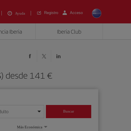
Registro
Acceso
Ayuda
cia Iberia
Iberia Club
S) desde 141 €
dulto
Buscar
o día/mes/año
Más Económica