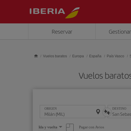
Saltar al contenido principal
Reservar
Gestionar
Vuelos baratos
Europa
España
País Vasco
Vuelos barato
ORIGEN
DESTINO
Seleccione
Pagar con Avios
Ida y vuelta