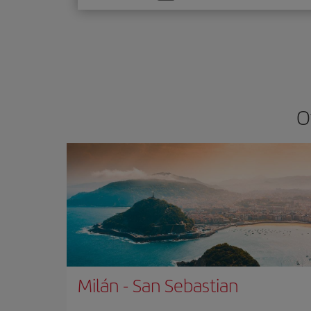
una
opción
O
Milán
-
San Sebastian