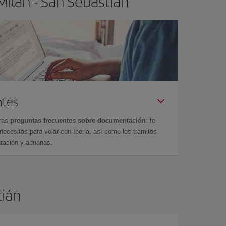
ilán - San Sebastián
ntes
tras
preguntas frecuentes sobre documentación
: te
cesitas para volar con Iberia, así como los trámites
gración y aduanas.
tián