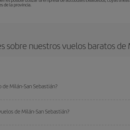
 de la provincia.
 sobre nuestros vuelos baratos de 
 de Milán-San Sebastián?
n Sebastián-dest y conseguir el vuelo más barato si evitas temporadas altas,
vuelos de Milán-San Sebastián?
do
fuera de las temporadas altas
. Aunque depende de tu destino, por lo gen