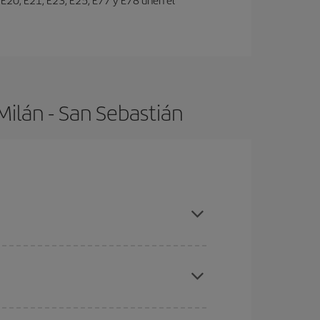
Milán - San Sebastián
 compras con antelación y puedes ser flexible con
eral las Navidades, la Semana Santa y los