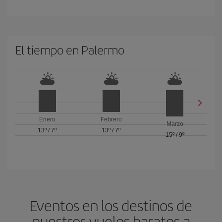
El tiempo en Palermo
Enero
Febrero
Marzo
13º
/
7º
13º
/
7º
15º
/
9º
Eventos en los destinos de
nuestros vuelos baratos a