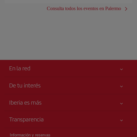
Consulta todos los eventos en Palermo
En la red
De tu interés
Iberia Joven
Mejor precio garantizado
Iberia es más
Tu seguridad es lo primero
Noticias y Novedades
Declaración de accesibilidad
Transparencia
Talento a bordo
Compromiso de servicio
Información Legal
Grupo Iberia
Publicidad
Información y reservas