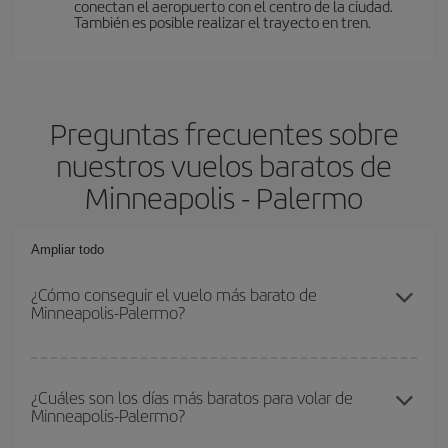
conectan el aeropuerto con el centro de la ciudad.
También es posible realizar el trayecto en tren.
Preguntas frecuentes sobre
nuestros vuelos baratos de
Minneapolis - Palermo
Ampliar todo
¿Cómo conseguir el vuelo más barato de
Minneapolis-Palermo?
Podrás ahorrar en tu billete de avión de Minneapolis-Palermo-dest
y conseguir el vuelo más barato si evitas temporadas altas,
¿Cuáles son los días más baratos para volar de
Minneapolis-Palermo?
compras con antelación y puedes ser flexible con las fechas y
horarios de ida y vuelta.