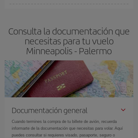
fundamental
para conseguir
vuelos baratos a Minneapolis-
En Iberia, tenemos distintas tarifas para garantizarte el mejor
Palermo-dest
.
precio según tus necesidades de viaje. La tarifa básica, te
asegura el vuelo más barato.
Consulta la documentación que
necesitas para tu vuelo
Minneapolis - Palermo
Documentación general
Cuando termines la compra de tu billete de avión, recuerda
informarte de la documentación que necesitas para volar. Aquí
puedes consultar si requieres visado, pasaporte, seguro o