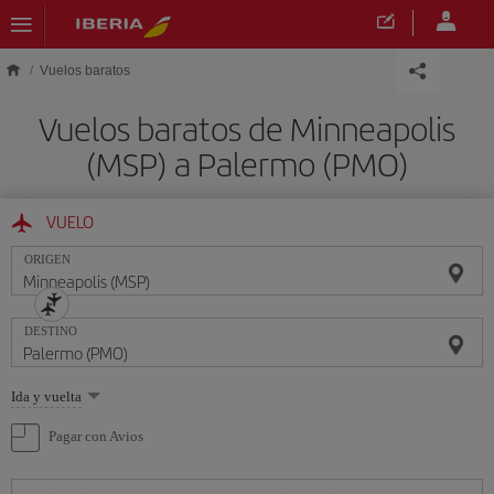
Saltar al contenido principal
Vuelos baratos
Vuelos baratos de Minneapolis
(MSP) a Palermo (PMO)
VUELO
ORIGEN
DESTINO
Seleccione
Ida y vuelta
una
opción
Pagar con Avios