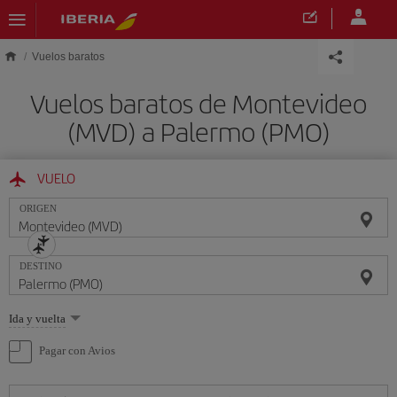
Saltar al contenido principal
Vuelos baratos
Vuelos baratos de Montevideo
(MVD) a Palermo (PMO)
VUELO
ORIGEN
DESTINO
Seleccione
Ida y vuelta
una
opción
Pagar con Avios