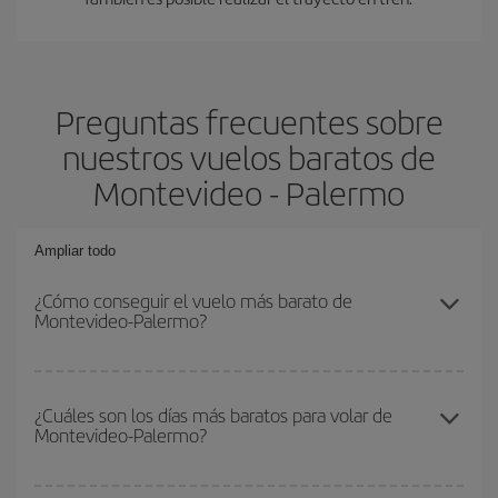
Preguntas frecuentes sobre
nuestros vuelos baratos de
Montevideo - Palermo
Ampliar todo
¿Cómo conseguir el vuelo más barato de
Montevideo-Palermo?
Podrás ahorrar en tu billete de avión de Montevideo-Palermo-dest
y conseguir el vuelo más barato si evitas temporadas altas,
¿Cuáles son los días más baratos para volar de
Montevideo-Palermo?
compras con antelación y puedes ser flexible con las fechas y
horarios de ida y vuelta.
Para saber qué días te saldrá más económico volar, solo tienes