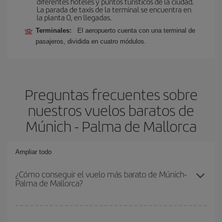
diferentes hoteles y puntos turísticos de la ciudad.
La parada de taxis de la terminal se encuentra en
la planta 0, en llegadas.
Terminales:
El aeropuerto cuenta con una terminal de
pasajeros, dividida en cuatro módulos.
Preguntas frecuentes sobre
nuestros vuelos baratos de
Múnich - Palma de Mallorca
Ampliar todo
¿Cómo conseguir el vuelo más barato de Múnich-
Palma de Mallorca?
Podrás ahorrar en tu billete de avión de Múnich-Palma de
Mallorca-dest y conseguir el vuelo más barato si evitas