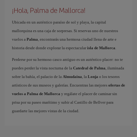
¡Hola, Palma de Mallorca!
Ubicada en un auténtico paraíso de sol y playa, la capital
mallorquina es una caja de sorpresas. Si reservas uno de nuestros
vuelos a
Palma
, encontrarás una hermosa ciudad llena de arte e
historia desde donde explorar la espectacular
isla de Mallorca
.
Perderse por su hermoso casco antiguo es un auténtico placer: no te
puedes perder la vista nocturna de la
Catedral de Palma
, iluminada
sobre la bahía, el palacio de la
Almudaina
, la
Lonja
o los tesoros
artísticos de sus museos y galerías. Encuentras las mejores
ofertas de
vuelos a Palma de Mallorca
y regálate el placer de caminar sin
prisa por su paseo marítimo y subir al Castillo de Bellver para
guardarte las mejores vistas de la ciudad.