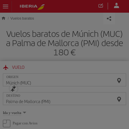
Saltar al contenido principal
Vuelos baratos
Vuelos baratos de Múnich (MUC)
a Palma de Mallorca (PMI) desde
180 €
VUELO
ORIGEN
DESTINO
Seleccione
Ida y vuelta
una
opción
Pagar con Avios