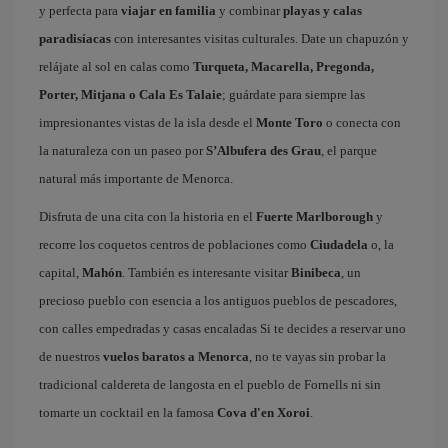
y perfecta para
viajar en familia
y combinar
playas y calas
paradisíacas
con interesantes visitas culturales. Date un chapuzón y
relájate al sol en calas como
Turqueta, Macarella, Pregonda,
Porter, Mitjana o Cala Es Talaie
; guárdate para siempre las
impresionantes vistas de la isla desde el
Monte Toro
o conecta con
la naturaleza con un paseo por
S’Albufera des Grau
, el parque
natural más importante de Menorca.
Disfruta de una cita con la historia en el
Fuerte Marlborough
y
recorre los coquetos centros de poblaciones como
Ciudadela
o, la
capital,
Mahón
. También es interesante visitar
Binibeca
, un
precioso pueblo con esencia a los antiguos pueblos de pescadores,
con calles empedradas y casas encaladas Si te decides a reservar uno
de nuestros
vuelos baratos a Menorca
, no te vayas sin probar la
tradicional caldereta de langosta en el pueblo de Fornells ni sin
tomarte un cocktail en la famosa
Cova d'en Xoroi
.