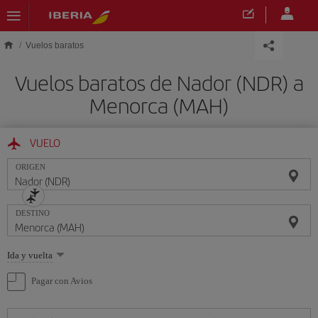
Saltar al contenido principal
Vuelos baratos
Vuelos baratos de Nador (NDR) a
Menorca (MAH)
VUELO
ORIGEN
DESTINO
Seleccione
Ida y vuelta
una
opción
Pagar con Avios