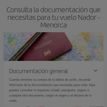
flexible.
Lo normal es que
cuanto antes
reserves tus billetes de
Consulta la documentación que
avión más baratos te saldrán. Además, si buscas los vuelos con
las fechas y los horarios del viaje un poco abiertos, podrás
elegir
necesitas para tu vuelo Nador -
el precio más barato.
Menorca
Documentación general
Cuando termines la compra de tu billete de avión, recuerda
informarte de la documentación que necesitas para volar. Aquí
puedes consultar si requieres visado, pasaporte, seguro o
cualquier otro documento, según el origen y el destino de tu
vuelo.