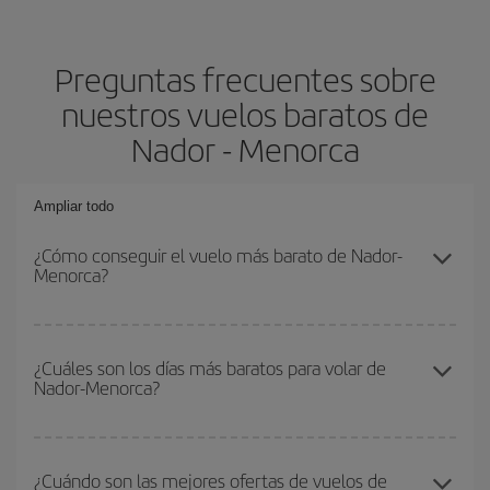
Preguntas frecuentes sobre
nuestros vuelos baratos de
Nador - Menorca
Ampliar todo
¿Cómo conseguir el vuelo más barato de Nador-
Menorca?
Podrás ahorrar en tu billete de avión de Nador-Menorca-dest y
conseguir el vuelo más barato si evitas temporadas altas,
¿Cuáles son los días más baratos para volar de
Nador-Menorca?
compras con antelación y puedes ser flexible con las fechas y
horarios de ida y vuelta.
Para saber qué días te saldrá más económico volar, solo tienes
que empezar una consulta en nuestro
buscador de vuelos
¿Cuándo son las mejores ofertas de vuelos de