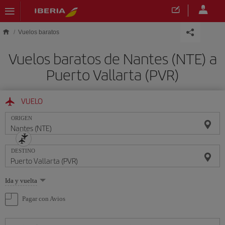
Saltar al contenido principal
Vuelos baratos
Vuelos baratos de Nantes (NTE) a
Puerto Vallarta (PVR)
VUELO
ORIGEN
DESTINO
Seleccione
Ida y vuelta
una
opción
Pagar con Avios