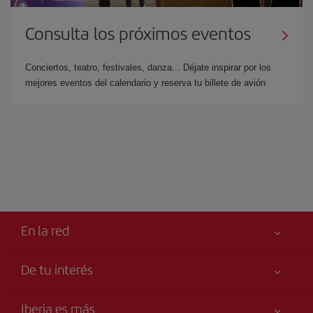
Consulta los próximos eventos
Conciertos, teatro, festivales, danza... Déjate inspirar por los
mejores eventos del calendario y reserva tu billete de avión
En la red
De tu interés
Iberia Joven
Mejor precio garantizado
Iberia es más