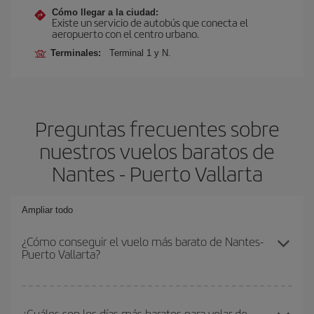
Cómo llegar a la ciudad:
Existe un servicio de autobús que conecta el
aeropuerto con el centro urbano.
Terminales:
Terminal 1 y N.
Preguntas frecuentes sobre
nuestros vuelos baratos de
Nantes - Puerto Vallarta
Ampliar todo
¿Cómo conseguir el vuelo más barato de Nantes-
Puerto Vallarta?
Podrás ahorrar en tu billete de avión de Nantes-Puerto Vallarta-
dest y conseguir el vuelo más barato si evitas temporadas altas,
¿Cuáles son los días más baratos para volar de