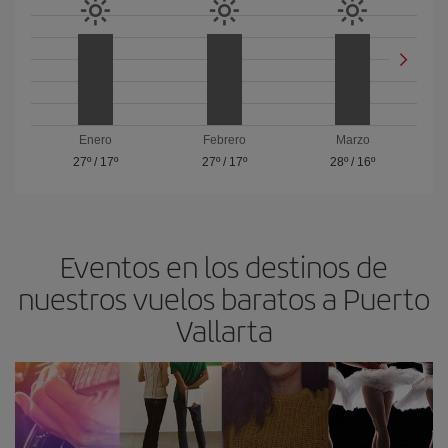
Enero
Febrero
Marzo
27º
/
17º
27º
/
17º
28º
/
16º
Eventos en los destinos de
nuestros vuelos baratos a Puerto
Vallarta