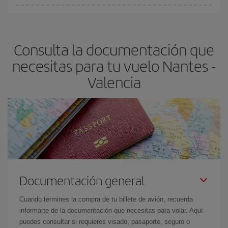
Cualquier día de la semana puedes encontrar vuelos baratos. Las
claves para encontrar los mejores precios son
anticiparte y ser
flexible.
Lo normal es que
cuanto antes
reserves tus billetes de
Consulta la documentación que
avión más baratos te saldrán. Además, si buscas los vuelos con
las fechas y los horarios del viaje un poco abiertos, podrás
elegir
necesitas para tu vuelo Nantes -
el precio más barato.
Valencia
Documentación general
Cuando termines la compra de tu billete de avión, recuerda
informarte de la documentación que necesitas para volar. Aquí
puedes consultar si requieres visado, pasaporte, seguro o