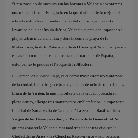
Si reservas uno de nuestros
vuelos baratos a Valencia
encontrarás
una urbe de clima privilegiado en la que disfrutar de lo mejor del
arte y la naturaleza. Situada a orillas del río Turia, en la costa
levantina de la península ibérica, Valencia cuenta con importantes
playas urbanas de arena fina y dorada como la
playa de la
Malvarrosa, la de la Patacona o la del Cavanyal
. Si lo que quieres
es pasear por uno de los mejores parques naturales de España,
entonces no te pierdas el
Parque de la Albufera
.
El Carmen, en el casco viejo, es el barrio más pintoresco y animado
de la ciudad, lleno de gente joven y locales de ocio de todo tipo. La
Plaza de la Virgen
, la más importante de la ciudad, ubicada en
pleno centro, alberga tres monumentos emblemáticos: la imponente
Catedral de Santa María de Valencia,
“La Seu”
, la
Basílica de la
Virgen de los Desamparados
y el
Palacio de la Generalitat
. Si
quieres conocer la Valencia más moderna tienes una cita con la
Ciudad de las Artes y las Ciencias
. Reserva ya tu vuelo barato a