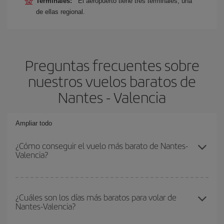
Terminales:
El aeropuerto tiene tres terminales, una
de ellas regional.
Preguntas frecuentes sobre
nuestros vuelos baratos de
Nantes - Valencia
Ampliar todo
¿Cómo conseguir el vuelo más barato de Nantes-
Valencia?
Podrás ahorrar en tu billete de avión de Nantes-Valencia-dest y
conseguir el vuelo más barato si evitas temporadas altas,
¿Cuáles son los días más baratos para volar de
Nantes-Valencia?
compras con antelación y puedes ser flexible con las fechas y
horarios de ida y vuelta.