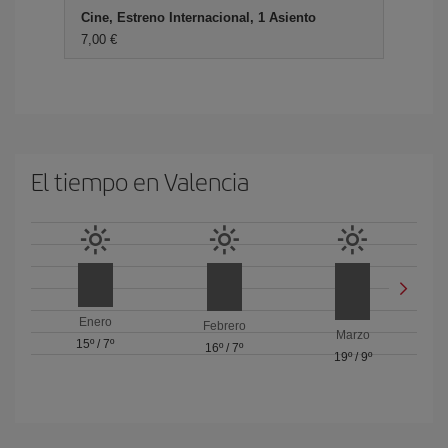
Cine, Estreno Internacional, 1 Asiento
7,00 €
El tiempo en Valencia
Enero
Febrero
Marzo
15º
/
7º
16º
/
7º
19º
/
9º