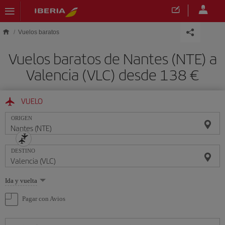
Saltar al contenido principal
Vuelos baratos
Vuelos baratos de Nantes (NTE) a
Valencia (VLC) desde 138 €
VUELO
ORIGEN
DESTINO
Seleccione
Ida y vuelta
una
opción
Pagar con Avios