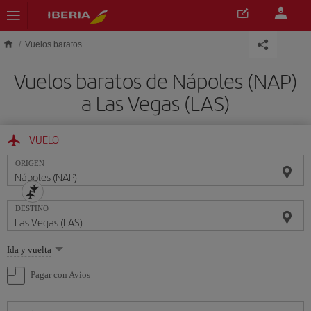
Saltar al contenido principal
Vuelos baratos
Vuelos baratos de Nápoles (NAP)
a Las Vegas (LAS)
VUELO
ORIGEN
DESTINO
Seleccione
Ida y vuelta
una
opción
Pagar con Avios