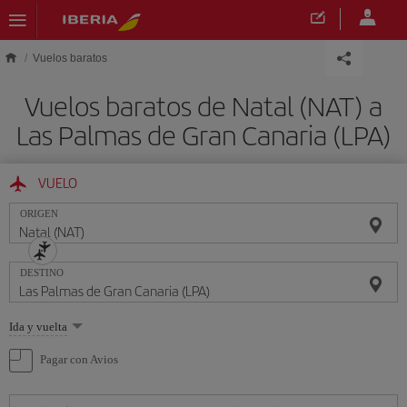
Saltar al contenido principal
Vuelos baratos
Vuelos baratos de Natal (NAT) a
Las Palmas de Gran Canaria (LPA)
VUELO
ORIGEN
DESTINO
Seleccione
Ida y vuelta
una
opción
Pagar con Avios