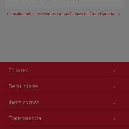
Consulta todos los eventos en Las Palmas de Gran Canaria
En la red
De tu interés
Iberia Joven
Mejor precio garantizado
Iberia es más
Tu seguridad es lo primero
Noticias y Novedades
Declaración de accesibilidad
Transparencia
Talento a bordo
Compromiso de servicio
Información Legal