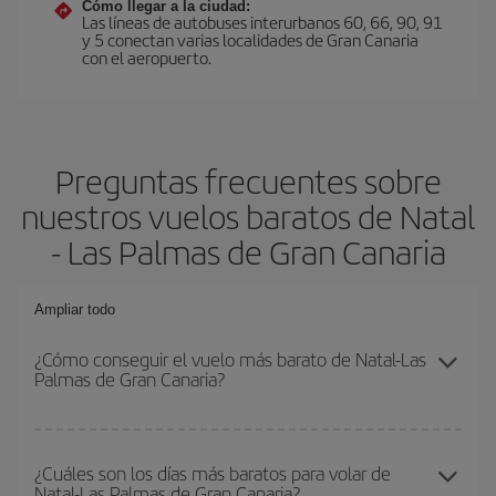
Cómo llegar a la ciudad:
Las líneas de autobuses interurbanos 60, 66, 90, 91
y 5 conectan varias localidades de Gran Canaria
con el aeropuerto.
Preguntas frecuentes sobre
nuestros vuelos baratos de Natal
- Las Palmas de Gran Canaria
Ampliar todo
¿Cómo conseguir el vuelo más barato de Natal-Las
Palmas de Gran Canaria?
Podrás ahorrar en tu billete de avión de Natal-Las Palmas de Gran
Canaria-dest y conseguir el vuelo más barato si evitas
¿Cuáles son los días más baratos para volar de
Natal-Las Palmas de Gran Canaria?
temporadas altas, compras con antelación y puedes ser flexible