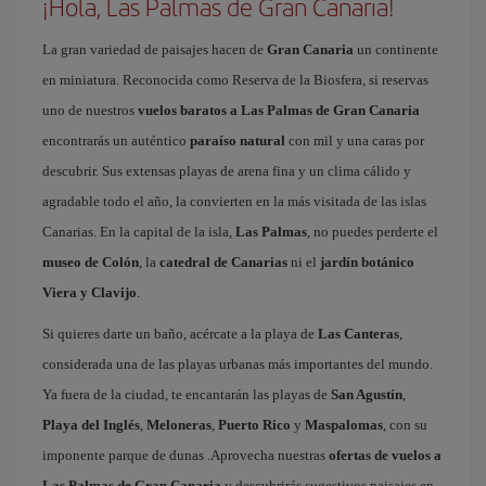
¡Hola, Las Palmas de Gran Canaria!
La gran variedad de paisajes hacen de
Gran Canaria
un continente
en miniatura. Reconocida como Reserva de la Biosfera, si reservas
uno de nuestros
vuelos baratos a Las Palmas de Gran Canaria
encontrarás un auténtico
paraíso natural
con mil y una caras por
descubrir. Sus extensas playas de arena fina y un clima cálido y
agradable todo el año, la convierten en la más visitada de las islas
Canarias. En la capital de la isla,
Las Palmas
, no puedes perderte el
museo de Colón
, la
catedral de Canarias
ni el
jardín botánico
Viera y Clavijo
.
Si quieres darte un baño, acércate a la playa de
Las Canteras
,
considerada una de las playas urbanas más importantes del mundo.
Ya fuera de la ciudad, te encantarán las playas de
San Agustín
,
Playa del Inglés
,
Meloneras
,
Puerto Rico
y
Maspalomas
, con su
imponente parque de dunas .Aprovecha nuestras
ofertas de vuelos a
Las Palmas de Gran Canaria
y descubrirás sugestivos paisajes en