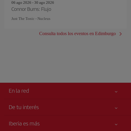
06 ago 2026 - 30 ago 2026
Connor Burns: Flujo
Just The Tonic - Nucleus
Consulta todos los eventos en Edimburgo
En la red
De tu interés
Iberia Joven
Mejor precio garantizado
Iberia es más
Tu seguridad es lo primero