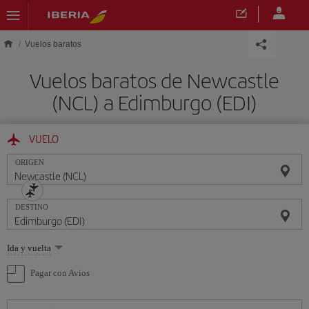
Saltar al contenido principal
Vuelos baratos
Vuelos baratos de Newcastle
(NCL) a Edimburgo (EDI)
VUELO
ORIGEN
DESTINO
Seleccione
Ida y vuelta
una
opción
Pagar con Avios