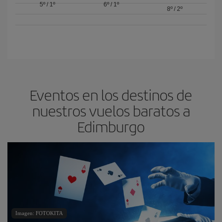
5º
/
1º
6º
/
1º
8º
/
2º
Eventos en los destinos de
nuestros vuelos baratos a
Edimburgo
Imagen: FOTOKITA