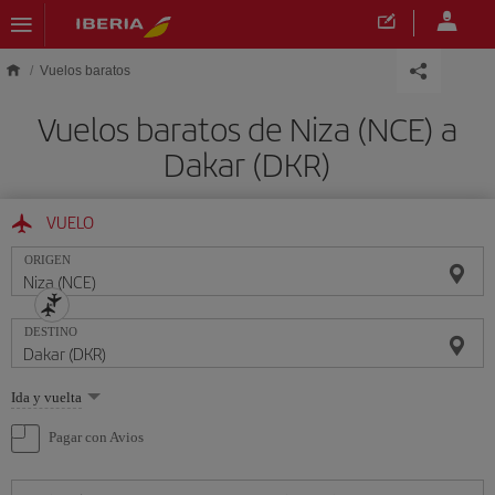
Saltar al contenido principal
Vuelos baratos
Vuelos baratos de Niza (NCE) a
Dakar (DKR)
VUELO
ORIGEN
DESTINO
Seleccione
Ida y vuelta
una
opción
Pagar con Avios