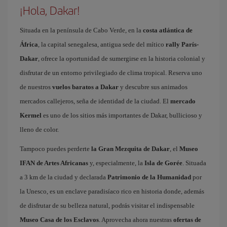
¡Hola, Dakar!
Situada en la península de Cabo Verde, en la
costa atlántica de
África
, la capital senegalesa, antigua sede del mítico
rally París-
Dakar
, ofrece la oportunidad de sumergirse en la historia colonial y
disfrutar de un entorno privilegiado de clima tropical. Reserva uno
de nuestros
vuelos baratos a Dakar
y descubre sus animados
mercados callejeros, seña de identidad de la ciudad. El
mercado
Kermel
es uno de los sitios más importantes de Dakar, bullicioso y
lleno de color.
Tampoco puedes perderte
la Gran Mezquita de Dakar
, el
Museo
IFAN de Artes Africanas
y, especialmente, la
Isla de Gorée
. Situada
a 3 km de la ciudad y declarada
Patrimonio de la Humanidad
por
la Unesco, es un enclave paradisíaco rico en historia donde, además
de disfrutar de su belleza natural, podrás visitar el indispensable
Museo Casa de los Esclavos
. Aprovecha ahora nuestras
ofertas de