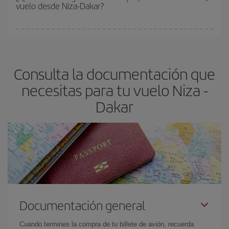
vuelo desde Niza-Dakar?
y de que las tarifas más baratas (turista) estén disponibles o se
vayan agotando. Por eso, comprar con antelación es
fundamental
para conseguir
vuelos baratos a Niza-Dakar-dest
.
En Iberia, tenemos distintas tarifas para garantizarte el mejor
precio según tus necesidades de viaje. La tarifa básica, te
asegura el vuelo más barato.
Consulta la documentación que
necesitas para tu vuelo Niza -
Dakar
Documentación general
Cuando termines la compra de tu billete de avión, recuerda