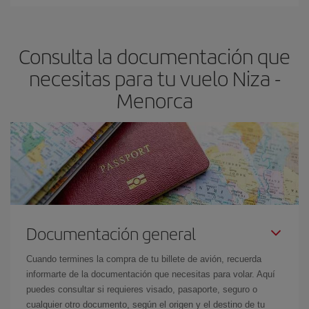
Cualquier día de la semana puedes encontrar vuelos baratos. Las
claves para encontrar los mejores precios son
anticiparte y ser
flexible.
Lo normal es que
cuanto antes
reserves tus billetes de
Consulta la documentación que
avión más baratos te saldrán. Además, si buscas los vuelos con
las fechas y los horarios del viaje un poco abiertos, podrás
elegir
necesitas para tu vuelo Niza -
el precio más barato.
Menorca
Documentación general
Cuando termines la compra de tu billete de avión, recuerda
informarte de la documentación que necesitas para volar. Aquí
puedes consultar si requieres visado, pasaporte, seguro o
cualquier otro documento, según el origen y el destino de tu