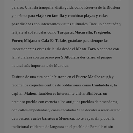
paraíso. Una isla tranquila, distinguida como Reserva de la Biosfera
y perfecta para
viajar en familia
y combinar
playas y calas
paradisíacas
con interesantes visitas culturales. Date un chapuzón y
relájate al sol en calas como
Turqueta, Macarella, Pregonda,
Porter, Mitjana o Cala Es Talaie
; guárdate para siempre las
impresionantes vistas de la isla desde el
Monte Toro
o conecta con
la naturaleza con un paseo por
S’Albufera des Grau
, el parque
natural más importante de Menorca.
Disfruta de una cita con la historia en el
Fuerte Marlborough
y
recorre los coquetos centros de poblaciones como
Ciudadela
o, la
capital,
Mahón
. También es interesante visitar
Binibeca
, un
precioso pueblo con esencia a los antiguos pueblos de pescadores,
con calles empedradas y casas encaladas Si te decides a reservar uno
de nuestros
vuelos baratos a Menorca
, no te vayas sin probar la
tradicional caldereta de langosta en el pueblo de Fornells ni sin