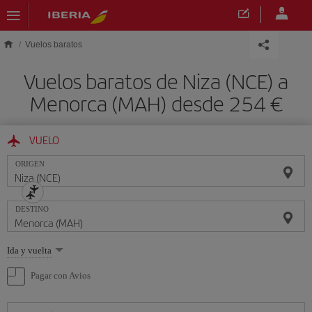
Saltar al contenido principal
Vuelos baratos
Vuelos baratos de Niza (NCE) a
Menorca (MAH) desde 254 €
VUELO
ORIGEN
DESTINO
Seleccione
Ida y vuelta
una
opción
Pagar con Avios