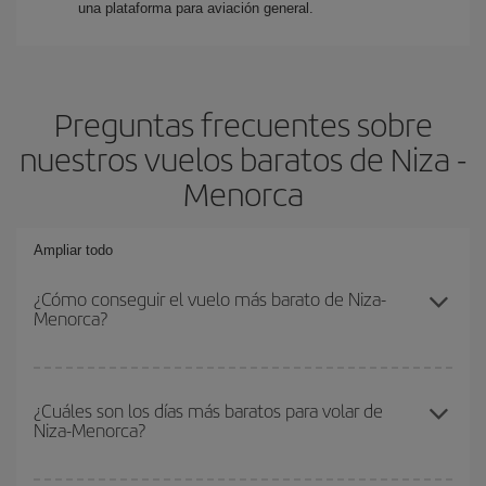
una plataforma para aviación general.
Preguntas frecuentes sobre
nuestros vuelos baratos de Niza -
Menorca
Ampliar todo
¿Cómo conseguir el vuelo más barato de Niza-
Menorca?
Podrás ahorrar en tu billete de avión de Niza-Menorca-dest y
conseguir el vuelo más barato si evitas temporadas altas,
¿Cuáles son los días más baratos para volar de
Niza-Menorca?
compras con antelación y puedes ser flexible con las fechas y
horarios de ida y vuelta.