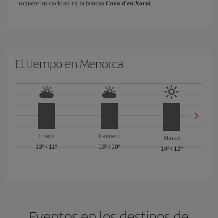
tomarte un cocktail en la famosa
Cova d'en Xoroi
.
El tiempo en Menorca
Enero
Febrero
Marzo
13º
/
11º
13º
/
10º
14º
/
12º
Eventos en los destinos de