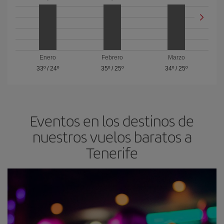
Enero
Febrero
Marzo
33º
/
24º
35º
/
25º
34º
/
25º
Eventos en los destinos de
nuestros vuelos baratos a
Tenerife