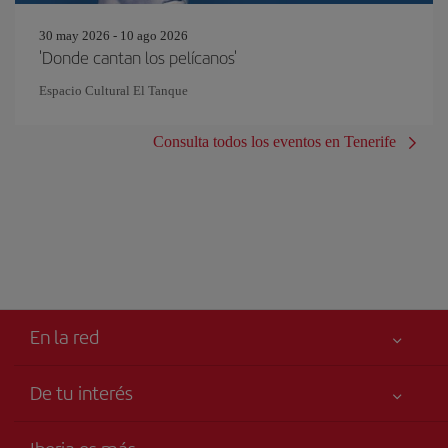
30 may 2026 - 10 ago 2026
'Donde cantan los pelícanos'
Espacio Cultural El Tanque
Consulta todos los eventos en Tenerife
En la red
De tu interés
Iberia Joven
Mejor precio garantizado