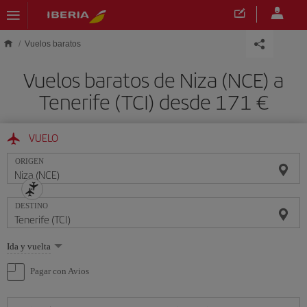
Saltar al contenido principal
Vuelos baratos
Vuelos baratos de Niza (NCE) a
Tenerife (TCI) desde 171 €
VUELO
ORIGEN
DESTINO
Seleccione
Ida y vuelta
una
opción
Pagar con Avios