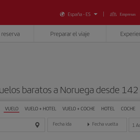
España - ES
Empresas
 reserva
Preparar el viaje
Experien
uelos baratos a Noruega desde 142
VUELO
VUELO + HOTEL
VUELO + COCHE
HOTEL
COCHE
Fecha ida
Fecha vuelta
1
A
Introduce la fecha en formato día/mes/año
Introduce la fecha en format