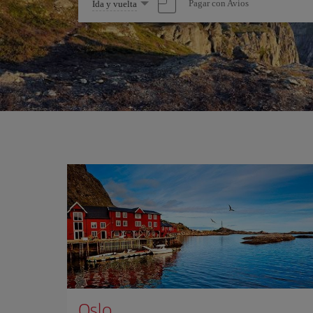
Seleccione
Pagar con Avios
Ida y vuelta
una
opción
Oslo