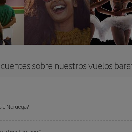
ecuentes sobre nuestros vuelos bara
o a Noruega?
 el vuelo más barato si evitas temporadas altas, compras con antelación y pued
oncreto para tu viaje, mira nuestras ofertas y déjate inspirar: seguro que en