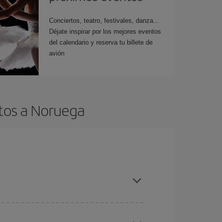
Conciertos, teatro, festivales, danza...
Déjate inspirar por los mejores eventos
del calendario y reserva tu billete de
avión
tos a Noruega
es ser flexible con las fechas y horarios de ida y
cuentras el vuelo más barato.