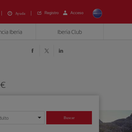
Registro
Acceso
Ayuda
cia Iberia
Iberia Club
 €
dulto
Buscar
o día/mes/año