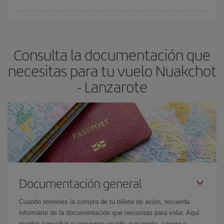
Cualquier día de la semana puedes encontrar vuelos baratos. Las
claves para encontrar los mejores precios son
anticiparte y ser
flexible.
Lo normal es que
cuanto antes
reserves tus billetes de
Consulta la documentación que
avión más baratos te saldrán. Además, si buscas los vuelos con
las fechas y los horarios del viaje un poco abiertos, podrás
elegir
necesitas para tu vuelo Nuakchot
el precio más barato.
- Lanzarote
Documentación general
Cuando termines la compra de tu billete de avión, recuerda
informarte de la documentación que necesitas para volar. Aquí
puedes consultar si requieres visado, pasaporte, seguro o