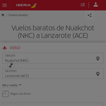
Saltar al contenido principal
Vuelos baratos
Vuelos baratos de Nuakchot
(NKC) a Lanzarote (ACE)
VUELO
ORIGEN
DESTINO
Seleccione
Ida y vuelta
una
opción
Pagar con Avios