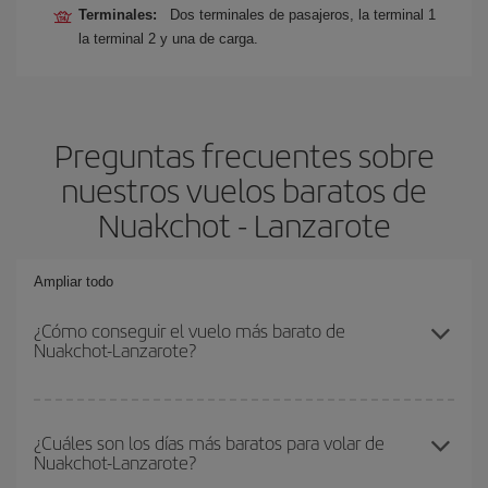
Terminales:
Dos terminales de pasajeros, la terminal 1
la terminal 2 y una de carga.
Preguntas frecuentes sobre
nuestros vuelos baratos de
Nuakchot - Lanzarote
Ampliar todo
¿Cómo conseguir el vuelo más barato de
Nuakchot-Lanzarote?
Podrás ahorrar en tu billete de avión de Nuakchot-Lanzarote-dest
y conseguir el vuelo más barato si evitas temporadas altas,
¿Cuáles son los días más baratos para volar de
Nuakchot-Lanzarote?
compras con antelación y puedes ser flexible con las fechas y
horarios de ida y vuelta.