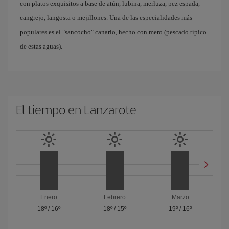
con platos exquisitos a base de atún, lubina, merluza, pez espada,
cangrejo, langosta o mejillones. Una de las especialidades más
populares es el "sancocho" canario, hecho con mero (pescado típico
de estas aguas).
El tiempo en Lanzarote
Enero
Febrero
Marzo
18º
/
16º
18º
/
15º
19º
/
16º