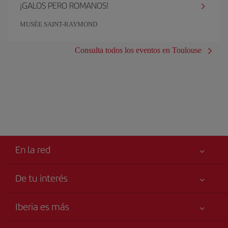
¡GALOS PERO ROMANOS!
MUSÉE SAINT-RAYMOND
Consulta todos los eventos en Toulouse
En la red
De tu interés
Iberia Joven
Mejor precio garantizado
Iberia es más
Tu seguridad es lo primero
Noticias y Novedades