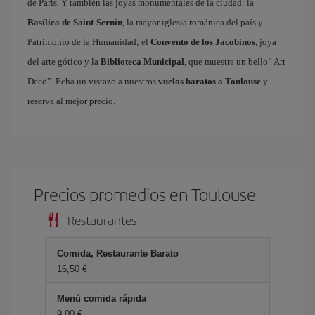
de París. Y también las joyas monumentales de la ciudad: la
Basílica de Saint-Sernin
, la mayor iglesia románica del país y
Patrimonio de la Humanidad; el
Convento de los Jacobinos
, joya
del arte gótico y la
Biblioteca Municipal
, que muestra un bello” Art
Decò”. Echa un vistazo a nuestros
vuelos baratos a Toulouse
y
reserva al mejor precio.
Precios promedios en Toulouse
Restaurantes
Comida, Restaurante Barato
16,50 €
Menú comida rápida
9,00 €