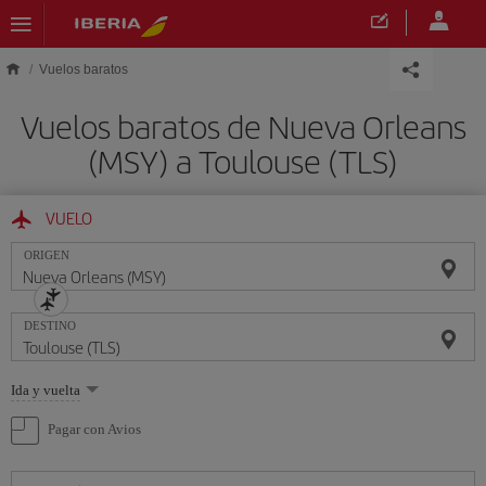
Saltar al contenido principal
Vuelos baratos
Vuelos baratos de Nueva Orleans
(MSY) a Toulouse (TLS)
VUELO
ORIGEN
DESTINO
Seleccione
Ida y vuelta
una
opción
Pagar con Avios