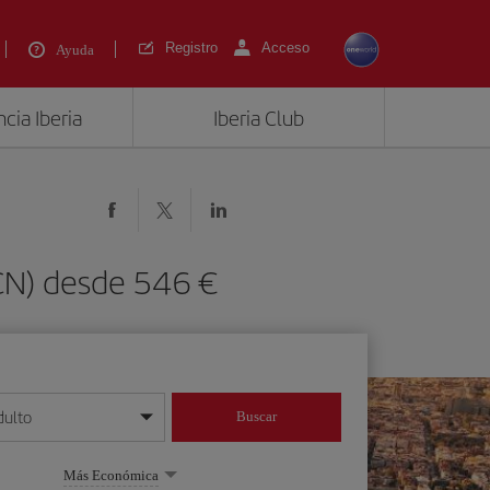
Registro
Acceso
Ayuda
cia Iberia
Iberia Club
BCN) desde 546 €
dulto
Buscar
o día/mes/año
Más Económica