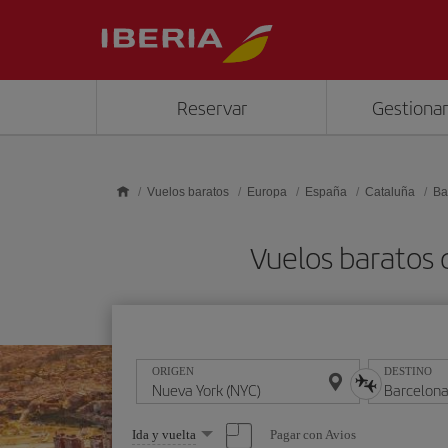
Saltar al contenido principal
Reservar
Gestionar
Vuelos baratos
Europa
España
Cataluña
Ba
Vuelos baratos 
ORIGEN
DESTINO
Seleccione
Pagar con Avios
Ida y vuelta