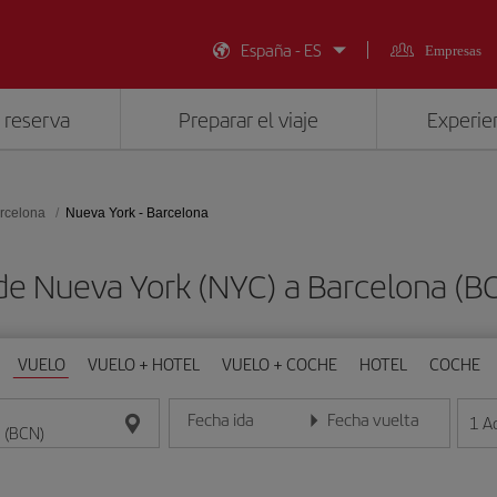
España - ES
Empresas
 reserva
Preparar el viaje
Experien
rcelona
Nueva York - Barcelona
de Nueva York (NYC) a Barcelona (
VUELO
VUELO + HOTEL
VUELO + COCHE
HOTEL
COCHE
Fecha ida
Fecha vuelta
1
A
Introduce la fecha en formato día/mes/año
Introduce la fecha en format