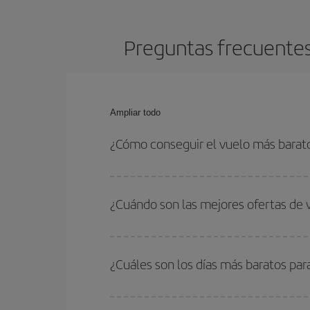
Preguntas frecuentes
Ampliar todo
¿Cómo conseguir el vuelo más barat
Podrás ahorrar en tu billete de avión de Nueva Yo
con las fechas y horarios de ida y vuelta.
¿Cuándo son las mejores ofertas de
Puedes conseguir los vuelos más baratos viajan
periodos de vacaciones escolares son temporada
¿Cuáles son los días más baratos pa
precios encontrarás.
Para saber qué días te saldrá más económico vol