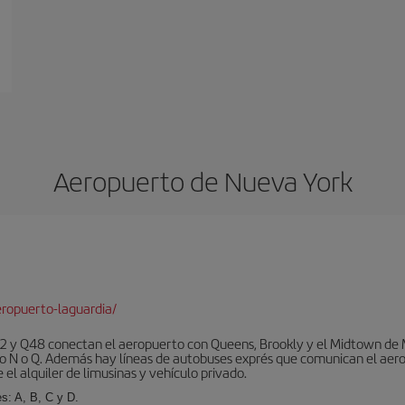
Aeropuerto de Nueva York
ropuerto-laguardia/
 y Q48 conectan el aeropuerto con Queens, Brookly y el Midtown de Ma
o N o Q. Además hay líneas de autobuses exprés que comunican el aero
el alquiler de limusinas y vehículo privado.
s: A, B, C y D.