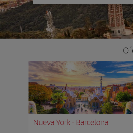
una
opción
Of
Nueva York
-
Barcelona