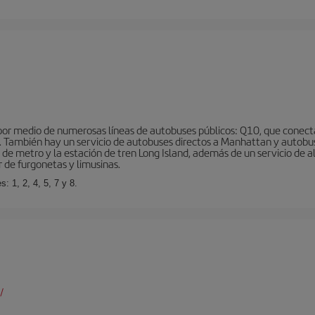
r medio de numerosas líneas de autobuses públicos: Q10, que conecta co
o… También hay un servicio de autobuses directos a Manhattan y autobu
d de metro y la estación de tren Long Island, además de un servicio de
r de furgonetas y limusinas.
: 1, 2, 4, 5, 7 y 8.
/