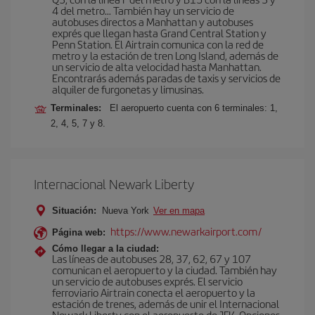
4 del metro… También hay un servicio de
autobuses directos a Manhattan y autobuses
exprés que llegan hasta Grand Central Station y
Penn Station. El Airtrain comunica con la red de
metro y la estación de tren Long Island, además de
un servicio de alta velocidad hasta Manhattan.
Encontrarás además paradas de taxis y servicios de
alquiler de furgonetas y limusinas.
Terminales:
El aeropuerto cuenta con 6 terminales: 1,
2, 4, 5, 7 y 8.
Internacional Newark Liberty
Situación:
Nueva York
Ver en mapa
https://www.newarkairport.com/
Página web:
Cómo llegar a la ciudad:
Las líneas de autobuses 28, 37, 62, 67 y 107
comunican el aeropuerto y la ciudad. También hay
un servicio de autobuses exprés. El servicio
ferroviario Airtrain conecta el aeropuerto y la
estación de trenes, además de unir el Internacional
Newark Liberty con el aeropuerto de JFK. Opciones