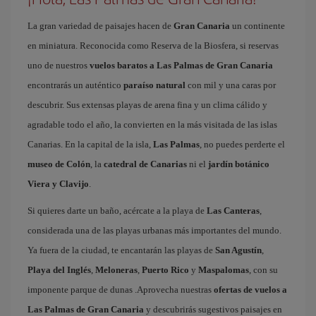
La gran variedad de paisajes hacen de
Gran Canaria
un continente
en miniatura. Reconocida como Reserva de la Biosfera, si reservas
uno de nuestros
vuelos baratos a Las Palmas de Gran Canaria
encontrarás un auténtico
paraíso natural
con mil y una caras por
descubrir. Sus extensas playas de arena fina y un clima cálido y
agradable todo el año, la convierten en la más visitada de las islas
Canarias. En la capital de la isla,
Las Palmas
, no puedes perderte el
museo de Colón
, la
catedral de Canarias
ni el
jardín botánico
Viera y Clavijo
.
Si quieres darte un baño, acércate a la playa de
Las Canteras
,
considerada una de las playas urbanas más importantes del mundo.
Ya fuera de la ciudad, te encantarán las playas de
San Agustín
,
Playa del Inglés
,
Meloneras
,
Puerto Rico
y
Maspalomas
, con su
imponente parque de dunas .Aprovecha nuestras
ofertas de vuelos a
Las Palmas de Gran Canaria
y descubrirás sugestivos paisajes en