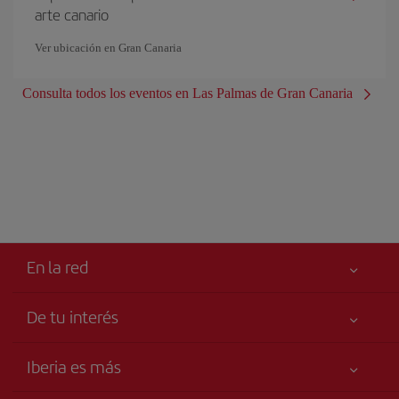
arte canario
Ver ubicación en Gran Canaria
Consulta todos los eventos en Las Palmas de Gran Canaria
En la red
De tu interés
Iberia Joven
Mejor precio garantizado
Iberia es más
Tu seguridad es lo primero
Noticias y Novedades