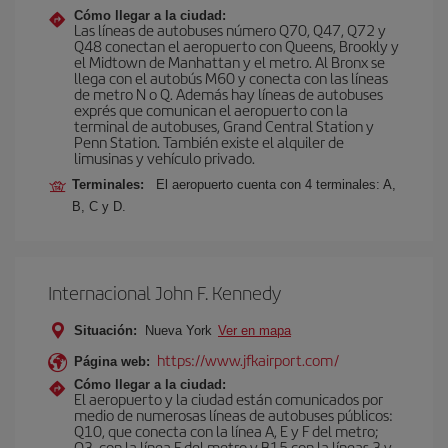
Cómo llegar a la ciudad:
Las líneas de autobuses número Q70, Q47, Q72 y
Q48 conectan el aeropuerto con Queens, Brookly y
el Midtown de Manhattan y el metro. Al Bronx se
llega con el autobús M60 y conecta con las líneas
de metro N o Q. Además hay líneas de autobuses
exprés que comunican el aeropuerto con la
terminal de autobuses, Grand Central Station y
Penn Station. También existe el alquiler de
limusinas y vehículo privado.
Terminales:
El aeropuerto cuenta con 4 terminales: A,
B, C y D.
Internacional John F. Kennedy
Situación:
Nueva York
Ver en mapa
https://www.jfkairport.com/
Página web:
Cómo llegar a la ciudad:
El aeropuerto y la ciudad están comunicados por
medio de numerosas líneas de autobuses públicos:
Q10, que conecta con la línea A, E y F del metro;
Q3, con la línea F del metro y B15 con la líneas 3 y