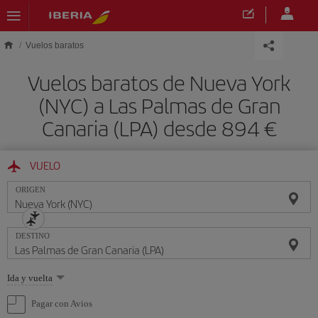
Saltar al contenido principal
Vuelos baratos
Vuelos baratos de Nueva York
(NYC) a Las Palmas de Gran
Canaria (LPA) desde 894 €
VUELO
ORIGEN
DESTINO
Seleccione
Ida y vuelta
una
opción
Pagar con Avios