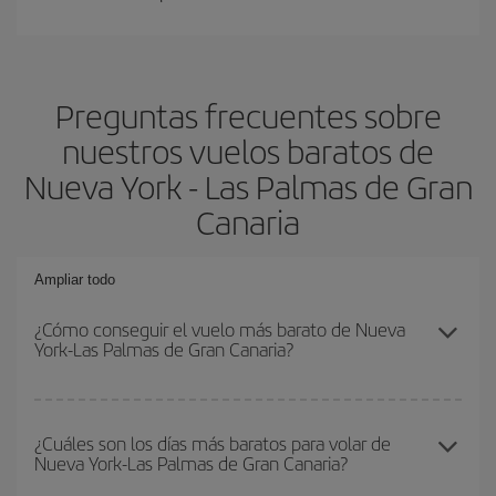
Preguntas frecuentes sobre
nuestros vuelos baratos de
Nueva York - Las Palmas de Gran
Canaria
Ampliar todo
¿Cómo conseguir el vuelo más barato de Nueva
York-Las Palmas de Gran Canaria?
Podrás ahorrar en tu billete de avión de Nueva York-Las Palmas
de Gran Canaria-dest y conseguir el vuelo más barato si evitas
¿Cuáles son los días más baratos para volar de
Nueva York-Las Palmas de Gran Canaria?
temporadas altas, compras con antelación y puedes ser flexible
con las fechas y horarios de ida y vuelta.