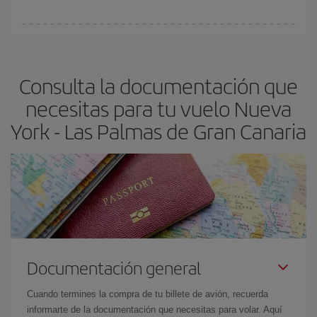
Cualquier día de la semana puedes encontrar vuelos baratos. Las
claves para encontrar los mejores precios son
anticiparte y ser
flexible.
Lo normal es que
cuanto antes
reserves tus billetes de
Consulta la documentación que
avión más baratos te saldrán. Además, si buscas los vuelos con
las fechas y los horarios del viaje un poco abiertos, podrás
elegir
necesitas para tu vuelo Nueva
el precio más barato.
York - Las Palmas de Gran Canaria
Documentación general
Cuando termines la compra de tu billete de avión, recuerda
informarte de la documentación que necesitas para volar. Aquí