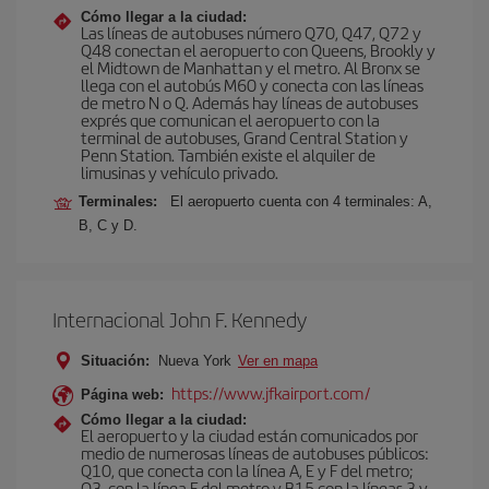
Cómo llegar a la ciudad:
Las líneas de autobuses número Q70, Q47, Q72 y
Q48 conectan el aeropuerto con Queens, Brookly y
el Midtown de Manhattan y el metro. Al Bronx se
llega con el autobús M60 y conecta con las líneas
de metro N o Q. Además hay líneas de autobuses
exprés que comunican el aeropuerto con la
terminal de autobuses, Grand Central Station y
Penn Station. También existe el alquiler de
limusinas y vehículo privado.
Terminales:
El aeropuerto cuenta con 4 terminales: A,
B, C y D.
Internacional John F. Kennedy
Situación:
Nueva York
Ver en mapa
https://www.jfkairport.com/
Página web:
Cómo llegar a la ciudad:
El aeropuerto y la ciudad están comunicados por
medio de numerosas líneas de autobuses públicos:
Q10, que conecta con la línea A, E y F del metro;
Q3, con la línea F del metro y B15 con la líneas 3 y