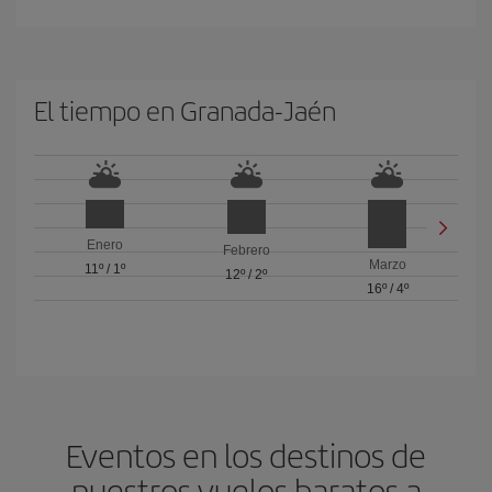
El tiempo en Granada-Jaén
Enero
Febrero
Marzo
11º
/
1º
12º
/
2º
16º
/
4º
Eventos en los destinos de
nuestros vuelos baratos a