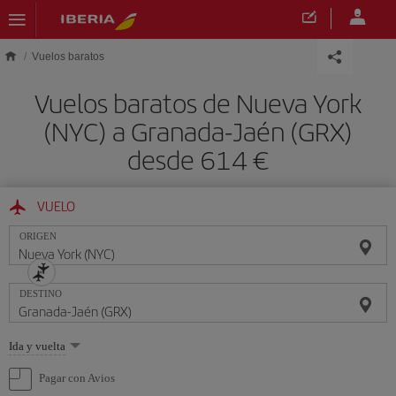
Saltar al contenido principal
Vuelos baratos
Vuelos baratos de Nueva York
(NYC) a Granada-Jaén (GRX)
desde 614 €
VUELO
ORIGEN
DESTINO
Seleccione
Ida y vuelta
una
opción
Pagar con Avios