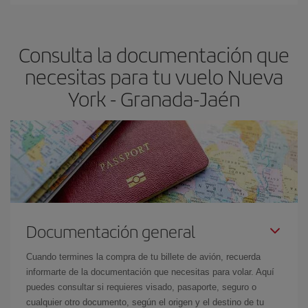
Cualquier día de la semana puedes encontrar vuelos baratos. Las
claves para encontrar los mejores precios son
anticiparte y ser
flexible.
Lo normal es que
cuanto antes
reserves tus billetes de
Consulta la documentación que
avión más baratos te saldrán. Además, si buscas los vuelos con
las fechas y los horarios del viaje un poco abiertos, podrás
elegir
necesitas para tu vuelo Nueva
el precio más barato.
York - Granada-Jaén
Documentación general
Cuando termines la compra de tu billete de avión, recuerda
informarte de la documentación que necesitas para volar. Aquí
puedes consultar si requieres visado, pasaporte, seguro o
cualquier otro documento, según el origen y el destino de tu