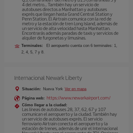
4 del metro… También hay un servicio de
autobuses directos a Manhattan y autobuses
exprés que llegan hasta Grand Central Station y
Penn Station. El Airtrain comunica con la red de
metro y la estación de tren Long Island, además de
un servicio de alta velocidad hasta Manhattan.
Encontrarás además paradas de taxis y servicios de
alquiler de furgonetas y limusinas.
Terminales:
El aeropuerto cuenta con 6 terminales: 1,
2, 4, 5, 7 y 8.
Internacional Newark Liberty
Situación:
Nueva York
Ver en mapa
https://www.newarkairport.com/
Página web:
Cómo llegar a la ciudad:
Las líneas de autobuses 28, 37, 62, 67 y 107
comunican el aeropuerto y la ciudad. También hay
un servicio de autobuses exprés. El servicio
ferroviario Airtrain conecta el aeropuerto y la
estación de trenes, además de unir el Internacional
Newark Liberty con el aeropuerto de JFK. Opciones