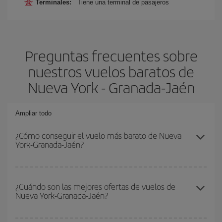
Terminales:
Tiene una terminal de pasajeros
Preguntas frecuentes sobre
nuestros vuelos baratos de
Nueva York - Granada-Jaén
Ampliar todo
¿Cómo conseguir el vuelo más barato de Nueva
York-Granada-Jaén?
Podrás ahorrar en tu billete de avión de Nueva York-Granada-
Jaén-dest y conseguir el vuelo más barato si evitas temporadas
¿Cuándo son las mejores ofertas de vuelos de
Nueva York-Granada-Jaén?
altas, compras con antelación y puedes ser flexible con las
fechas y horarios de ida y vuelta.