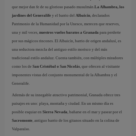
que mejor dan fe de su glorioso pasado musulmán.
La Alhambra, los
jardines del Generalife
y el barrio del
Albaicín
, declarados
Patrimonio de la Humanidad por la Unesco, merecen que reserves,
una y mil veces,
nuestros vuelos baratos a Granada
para perderte
por sus mágicos rincones. El Albaicín, barrio de origen andalusí, es
una seductora mezcla del antiguo estilo morisco y del más
tradicional estilo andaluz. Cuenta también, con múltiples miradores
como los de
San Cristóbal o San Nicolás
, que ofrecen al visitante
imponentes vistas del conjunto monumental de la Alhambra y el
Generalife.
Además de su innegable atractivo patrimonial, Granada ofrece tres
paisajes en uno: playa, montaña y ciudad. En un mismo día es
posible esquiar en
Sierra Nevada
, bañarse en el mar y pasear por el
Sacromonte
, antiguo barrio de los gitanos situado en la colina de
Valparaíso.