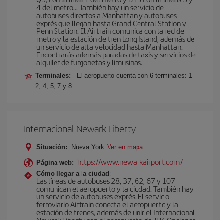
4 del metro… También hay un servicio de
autobuses directos a Manhattan y autobuses
exprés que llegan hasta Grand Central Station y
Penn Station. El Airtrain comunica con la red de
metro y la estación de tren Long Island, además de
un servicio de alta velocidad hasta Manhattan.
Encontrarás además paradas de taxis y servicios de
alquiler de furgonetas y limusinas.
Terminales:
El aeropuerto cuenta con 6 terminales: 1,
2, 4, 5, 7 y 8.
Internacional Newark Liberty
Situación:
Nueva York
Ver en mapa
https://www.newarkairport.com/
Página web:
Cómo llegar a la ciudad:
Las líneas de autobuses 28, 37, 62, 67 y 107
comunican el aeropuerto y la ciudad. También hay
un servicio de autobuses exprés. El servicio
ferroviario Airtrain conecta el aeropuerto y la
estación de trenes, además de unir el Internacional
Newark Liberty con el aeropuerto de JFK. Opciones