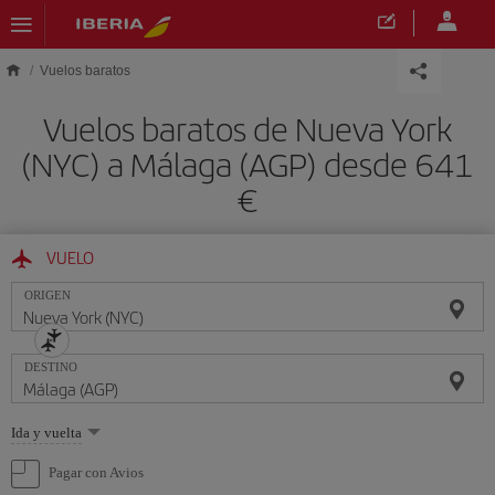
Saltar al contenido principal
Vuelos baratos
Vuelos baratos de Nueva York
(NYC) a Málaga (AGP) desde 641
€
VUELO
ORIGEN
DESTINO
Seleccione
Ida y vuelta
una
opción
Pagar con Avios