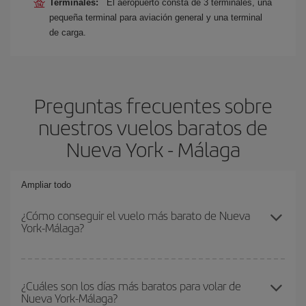
Terminales:
El aeropuerto consta de 3 terminales, una
pequeña terminal para aviación general y una terminal
de carga.
Preguntas frecuentes sobre
nuestros vuelos baratos de
Nueva York - Málaga
Ampliar todo
¿Cómo conseguir el vuelo más barato de Nueva
York-Málaga?
Podrás ahorrar en tu billete de avión de Nueva York-Málaga-dest y
conseguir el vuelo más barato si evitas temporadas altas,
¿Cuáles son los días más baratos para volar de
Nueva York-Málaga?
compras con antelación y puedes ser flexible con las fechas y