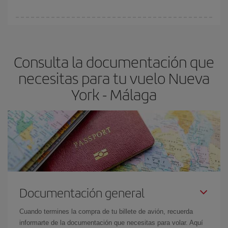
Cualquier día de la semana puedes encontrar vuelos baratos. Las
claves para encontrar los mejores precios son
anticiparte y ser
flexible.
Lo normal es que
cuanto antes
reserves tus billetes de
Consulta la documentación que
avión más baratos te saldrán. Además, si buscas los vuelos con
las fechas y los horarios del viaje un poco abiertos, podrás
elegir
necesitas para tu vuelo Nueva
el precio más barato.
York - Málaga
Documentación general
Cuando termines la compra de tu billete de avión, recuerda
informarte de la documentación que necesitas para volar. Aquí