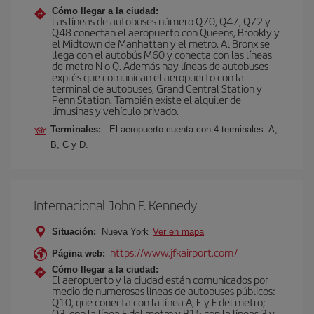
Cómo llegar a la ciudad:
Las líneas de autobuses número Q70, Q47, Q72 y
Q48 conectan el aeropuerto con Queens, Brookly y
el Midtown de Manhattan y el metro. Al Bronx se
llega con el autobús M60 y conecta con las líneas
de metro N o Q. Además hay líneas de autobuses
exprés que comunican el aeropuerto con la
terminal de autobuses, Grand Central Station y
Penn Station. También existe el alquiler de
limusinas y vehículo privado.
Terminales:
El aeropuerto cuenta con 4 terminales: A,
B, C y D.
Internacional John F. Kennedy
Situación:
Nueva York
Ver en mapa
https://www.jfkairport.com/
Página web:
Cómo llegar a la ciudad:
El aeropuerto y la ciudad están comunicados por
medio de numerosas líneas de autobuses públicos:
Q10, que conecta con la línea A, E y F del metro;
Q3, con la línea F del metro y B15 con la líneas 3 y